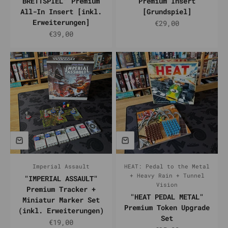
BRETTSPIEL" Premium
Premium Insert
All-In Insert [inkl.
[Grundspiel]
Erweiterungen]
Prix de vente
€29,00
Prix de vente
€39,00
Imperial Assault
HEAT: Pedal to the Metal
+ Heavy Rain + Tunnel
"IMPERIAL ASSAULT"
Vision
Premium Tracker +
"HEAT PEDAL METAL"
Miniatur Marker Set
Premium Token Upgrade
(inkl. Erweiterungen)
Set
Prix de vente
€19,00