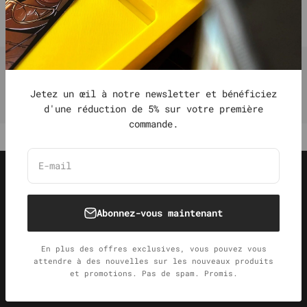
Jetez un œil à notre newsletter et bénéficiez
d'une réduction de 5% sur votre première
commande.
E-mail
Abonnez-vous maintenant
Conçu dans le nord de l'Allemagne
Aux portes de Hambourg, nous travaillons toujours
sur de nouveaux designs.
En plus des offres exclusives, vous pouvez vous
attendre à des nouvelles sur les nouveaux produits
et promotions. Pas de spam. Promis.
Aller à l'élément 1
Aller à l'élément 2
Aller à l'élément 3
Aller à l'élément 4