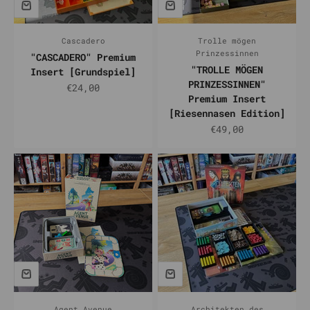
Cascadero
Trolle mögen
Prinzessinnen
"CASCADERO" Premium
"TROLLE MÖGEN
Insert [Grundspiel]
PRINZESSINNEN"
Prix de vente
€24,00
Premium Insert
[Riesennasen Edition]
Prix de vente
€49,00
Agent Avenue
Architekten des