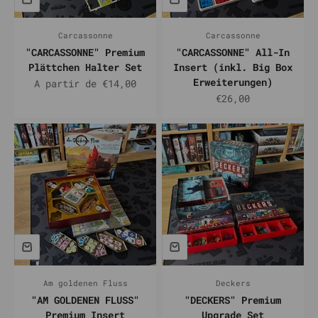
Carcassonne
Carcassonne
"CARCASSONNE" Premium
"CARCASSONNE" All-In
Plättchen Halter Set
Insert (inkl. Big Box
Erweiterungen)
Prix de vente
A partir de €14,00
Prix de vente
€26,00
Am goldenen Fluss
Deckers
"AM GOLDENEN FLUSS"
"DECKERS" Premium
Premium Insert
Upgrade Set