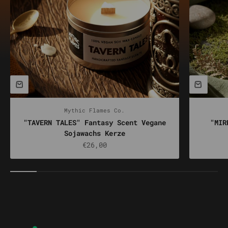
Mythic Flames Co.
"TAVERN TALES" Fantasy Scent Vegane
"MIR
Sojawachs Kerze
Prix de vente
€26,00