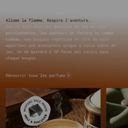
Mythic Flames Co.
Que ce soit pour des
sessions de jeu de rôle
passionnantes, les amateurs de fantasy ou comme
cadeau
, nos bougies végétales en cire de soja
apportent une atmosphère unique à votre table de
jeu. Un
dé mystère à 20 faces
est inclus dans
chaque bougie.
Découvrir tous les parfums