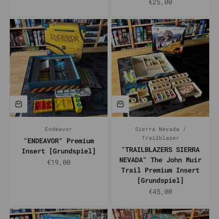
Prix de vente
€25,00
Endeavor
Sierra Nevada /
Trailblazer
"ENDEAVOR" Premium
"TRAILBLAZERS SIERRA
Insert [Grundspiel]
NEVADA" The John Muir
Prix de vente
€19,00
Trail Premium Insert
[Grundspiel]
Prix de vente
€45,00