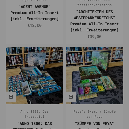
Westfrankenreichs
"AGENT AVENUE"
"ARCHITEKTEN DES
Premium All-In Insert
WESTFRANKENREICHS"
[inkl. Erweiterungen]
Premium All-In Insert
Prix de vente
€12,00
[inkl. Erweiterungen]
Prix de vente
€39,00
Anno 1800: Das
Feya's Swamp / Sümpfe
Brettspiel
von Feya
"ANNO 1800: DAS
"SÜMPFE VON FEYA"