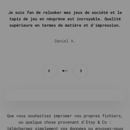
Je suis fan de relooker mes jeux de société et le
tapis de jeu en néoprène est incroyable. Qualité
supérieure en termes de matière et d'impression.
Daniel A.
Précédent
Suivant
Aller à l'élément 1
Aller à l'élément 2
Aller à l'élément 3
Que vous souhaitiez imprimer vos propres fichiers,
ou quelque chose provenant d'Etsy & Co :
téléchargez simplement vos données ou envoyez-nous