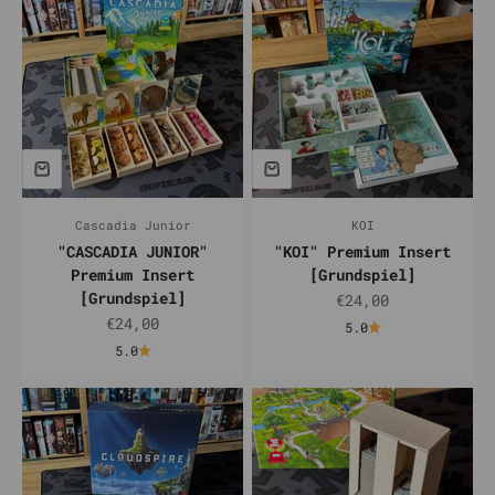
Cascadia Junior
KOI
"CASCADIA JUNIOR"
"KOI" Premium Insert
Premium Insert
[Grundspiel]
[Grundspiel]
Prix de vente
€24,00
Prix de vente
€24,00
5.0
5.0