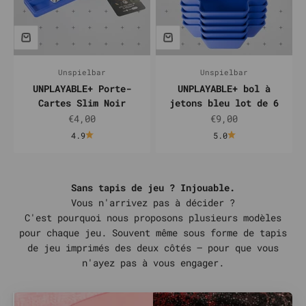
Unspielbar
Unspielbar
UNPLAYABLE+ Porte-
UNPLAYABLE+ bol à
Cartes Slim Noir
jetons bleu lot de 6
Prix de vente
Prix de vente
€4,00
€9,00
4.9
5.0
Sans tapis de jeu ? Injouable.
Vous n'arrivez pas à décider ?
C'est pourquoi nous proposons plusieurs modèles
pour chaque jeu. Souvent même sous forme de tapis
de jeu imprimés des deux côtés – pour que vous
n'ayez pas à vous engager.