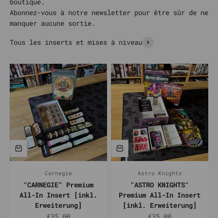
boutique.
Abonnez-vous à notre newsletter pour être sûr de ne
manquer aucune sortie.
Tous les inserts et mises à niveau
Carnegie
Astro Knights
"CARNEGIE" Premium
"ASTRO KNIGHTS"
All-In Insert [inkl.
Premium All-In Insert
Erweiterung]
[inkl. Erweiterung]
Prix de vente
Prix de vente
€35,00
€35,00