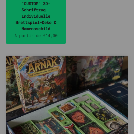
"CUSTOM" 3D-
Schriftzug |
Individuelle
Brettspiel-Deko &
Namensschild
Prix de vente
A partir de €14,00