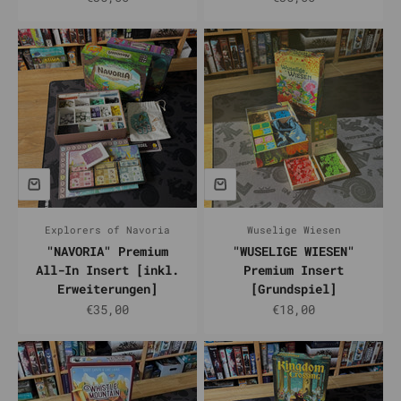
Explorers of Navoria
Wuselige Wiesen
"NAVORIA" Premium
"WUSELIGE WIESEN"
All-In Insert [inkl.
Premium Insert
Erweiterungen]
[Grundspiel]
Prix de vente
Prix de vente
€35,00
€18,00