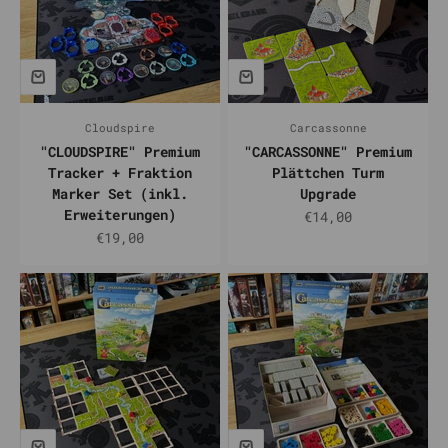
Cloudspire
Carcassonne
"CLOUDSPIRE" Premium
"CARCASSONNE" Premium
Tracker + Fraktion
Plättchen Turm
Marker Set (inkl.
Upgrade
Erweiterungen)
Prix de vente
€14,00
Prix de vente
€19,00