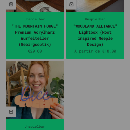
Unspielbar
Unspielbar
"THE MOUNTAIN FORGE"
"WOODLAND ALLIANCE"
Premium Acrylharz
Lightbox (Root
Würfelteller
inspired Meeple
(Gebirgsoptik)
Design)
Prix de vente
Prix de vente
€29,00
A partir de €18,00
Unspielbar