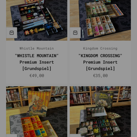
Whistle Mountain
Kingdom Crossing
"WHISTLE MOUNTAIN"
"KINGDOM CROSSING"
Premium Insert
Premium Insert
[Grundspiel]
[Grundspiel]
Prix de vente
Prix de vente
€49,00
€35,00