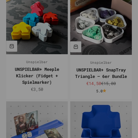
Unspielbar
Unspielbar
UNSPIELBAR+ Meeple
UNSPIELBAR+ SnapTray
Klicker (Fidget +
Triangle – 6er Bundle
Spielmarker)
Prix de vente
Prix normal
€14,50
€15,00
Prix de vente
€3,50
5.0