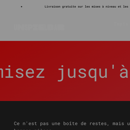
Améliorations de jeux de société fait
Passer au contenu
Livraison gratuite sur les mises à niveau et les accessoir
second choix et surp
Tapis
Unspielbar
ez jusqu'à 50