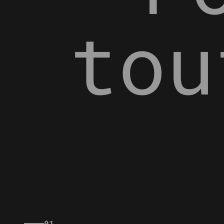
tou
01