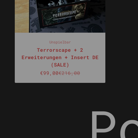
Unspielbar
Terrorscape + 2
Erweiterungen + Insert DE
(SALE)
Prix de vente
Prix normal
€99,00
€216,00
P