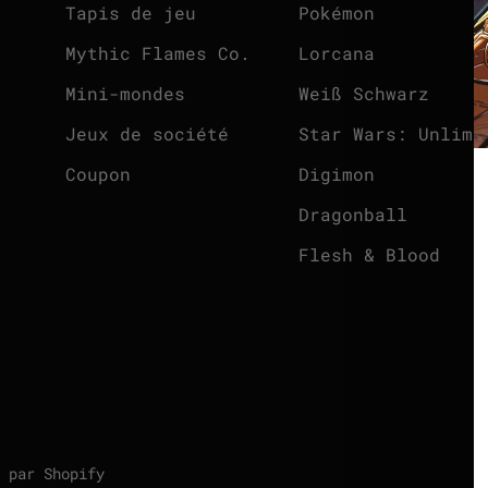
Tapis de jeu
Pokémon
Mythic Flames Co.
Lorcana
Mini-mondes
Weiß Schwarz
Jeux de société
Star Wars: Unlimi
Coupon
Digimon
Dragonball
Flesh & Blood
 par Shopify