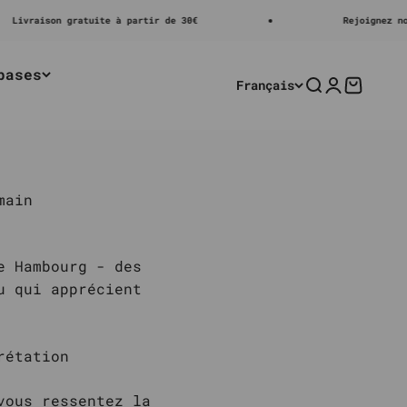
ivraison gratuite à partir de 30€
Rejoignez notre
bases
Français
Recherche
Connexion
Panier
main
e Hambourg - des
u qui apprécient
rétation
vous ressentez la