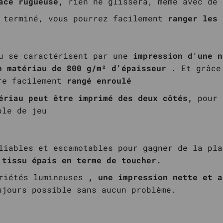
ace rugueuse,
rien ne glissera, même avec de 
 terminé, vous pourrez facilement
ranger les 
u se caractérisent par
une
impression d'une n
n matériau de 800 g/m² d'épaisseur
.
Et grâce
re facilement
rangé enroulé
ériau peut être imprimé des deux côtés,
pour 
ble de jeu
liables et escamotables pour gagner de la pl
 tissu épais en terme de toucher.
priétés lumineuses
, une impression nette et a
jours possible sans aucun problème.