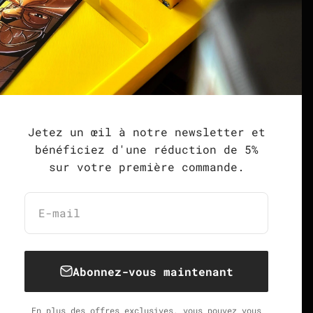
Podcast
imprimer
politique de
ted
confidentialité
Droit de rétractation et
formulaire de
Jetez un œil à notre newsletter et
rétractation
bénéficiez d'une réduction de 5%
sur votre première commande.
Conditions générales de
vente
E-mail
Allemagne (EUR €)
Français
Abonnez-vous maintenant
En plus des offres exclusives, vous pouvez vous