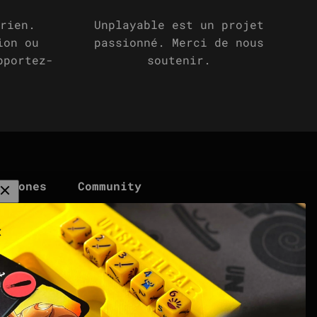
rien.
Unplayable est un projet
ion ou
passionné. Merci de nous
pportez-
soutenir.
G Zones
Community
at
Spielen. Teilen.
Verdienen. | Affiliate
Creator Programm
ing
Vers la DISCORDE
points | Score Tracker