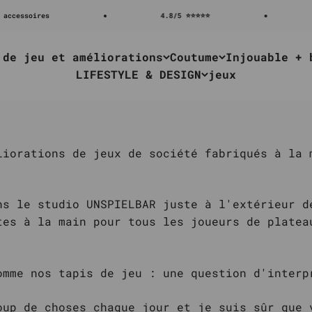
essoires
4.8/5 ⭐⭐⭐⭐⭐
L
 de jeu et améliorations
Coutume
Injouable + 
LIFESTYLE & DESIGN
jeux
liorations de jeux de société fabriqués à la 
ns le studio UNSPIELBAR juste à l'extérieur d
tes à la main pour tous les joueurs de platea
omme nos tapis de jeu : une question d'interp
oup de choses chaque jour et je suis sûr que 