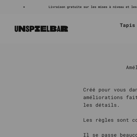
Passer au contenu
Livraison gratuite sur les mises à niveau et les acc
Tapis
Unspielbar
Amé
Créé pour vous da
améliorations fai
les détails.
Les règles sont c
Il se passe beauc