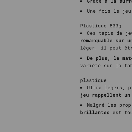
Grâce à
la surf
Une fois le jeu
Plastique 800g
Ces tapis de je
remarquable sur u
léger, il peut êt
De plus, le mat
variété sur la ta
plastique
Ultra légers, p
jeu rappellent un
Malgré les pro
brillantes
est tou