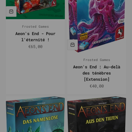
Frosted Games
Aeon's End - Pour
l'éternité !
Prix de vente
€65,00
Frosted Games
Aeon's End : Au-delà
des ténèbres
[Extension]
Prix de vente
€40,00