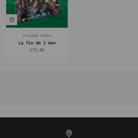
Frosted Games
La fin de l'éon
Prix de vente
€79,00