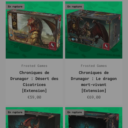
En rupture
En rupture
Frosted Games
Frosted Games
Chroniques de
Chroniques de
Drunagor : Désert des
Drunagor : Le dragon
Cicatrices
mort-vivant
[Extension]
[Extension]
Prix de vente
Prix de vente
€59,00
€69,00
En rupture
En rupture