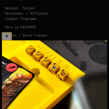
Spielen. Teilen.
Verdienen. | Affiliate
Creator Programm
Vers la DISCORDE
points | Score Tracker
Podcast
imprimer
politique de
confidentialité
Droit de rétractation
et formulaire de
rétractation
Conditions générales de
vente