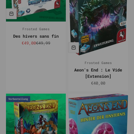
Frosted Games
Des hivers sans fin
Prix de vente
Prix normal
€49,00
€49,99
Frosted Games
Aeon's End : Le Vide
[Extension]
Prix de vente
€40,00
Vorbestellung