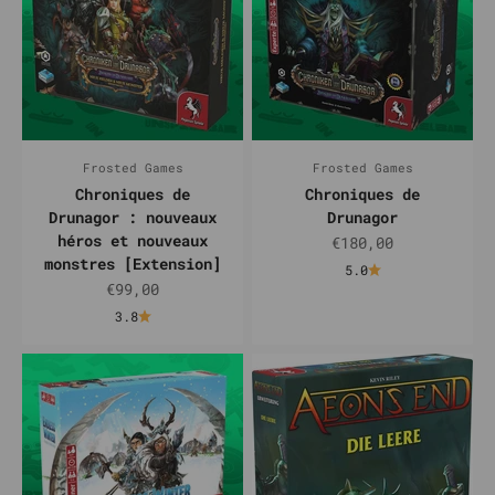
Frosted Games
Frosted Games
Chroniques de
Chroniques de
Drunagor : nouveaux
Drunagor
héros et nouveaux
Prix de vente
€180,00
monstres [Extension]
5.0
Prix de vente
€99,00
3.8