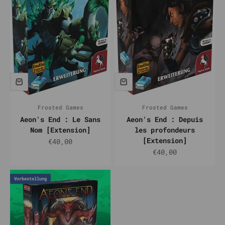
Frosted Games
Frosted Games
Aeon's End : Le Sans
Aeon's End : Depuis
Nom [Extension]
les profondeurs
[Extension]
Prix de vente
€40,00
Prix de vente
€40,00
Vorbestellung