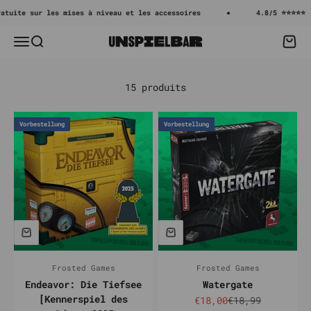
Passer au contenu
uite sur les mises à niveau et les accessoires
4.8/5 ⭐⭐⭐⭐⭐
Menu
Recherche
Panie
Unspielbar
15 produits
Vorbestellung
Vorbestellung
Frosted Games
Frosted Games
Endeavor: Die Tiefsee
Watergate
[Kennerspiel des
Prix de vente
Prix normal
€18,00
€18,99