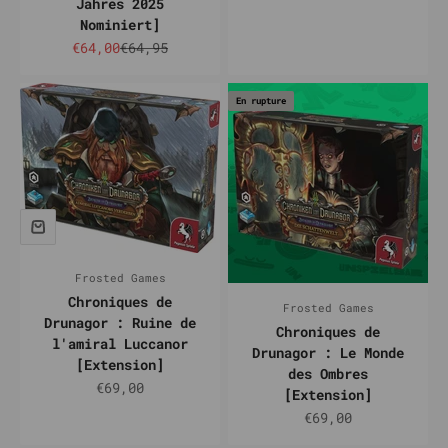
Jahres 2025
Nominiert]
Prix de vente
Prix normal
€64,00
€64,95
En rupture
Frosted Games
Chroniques de
Frosted Games
Drunagor : Ruine de
Chroniques de
l'amiral Luccanor
Drunagor : Le Monde
[Extension]
des Ombres
Prix de vente
€69,00
[Extension]
Prix de vente
€69,00