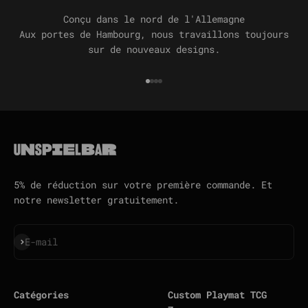
Conçu dans le nord de l'Allemagne
Aux portes de Hambourg, nous travaillons toujours
sur de nouveaux designs.
Aller à l'élément 1
Aller à l'élément 2
Aller à l'élément 3
Aller à l'élément 4
5% de réduction sur votre première commande. Et
notre newsletter gratuitement.
S'inscrire
E-mail
Catégories
Custom Playmat TCG