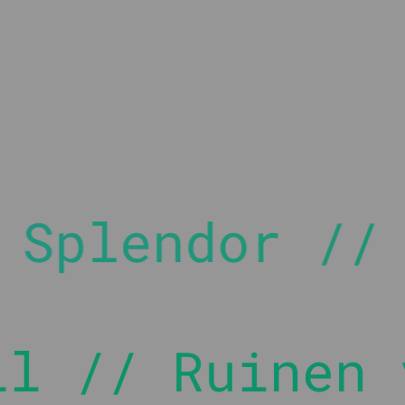
runagor // Bo
en von Arnak 