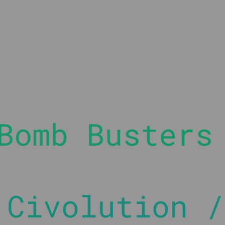
/ Spirit Isla
n // Beyond t