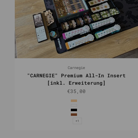
Carnegie
"CARNEGIE" Premium All-In Insert
[inkl. Erweiterung]
Angebot
€35,00
Farbe
Natur
Weiß
Schwarz
Braun
+1