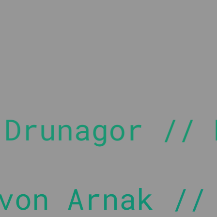
mb Busters /
// Civolutio