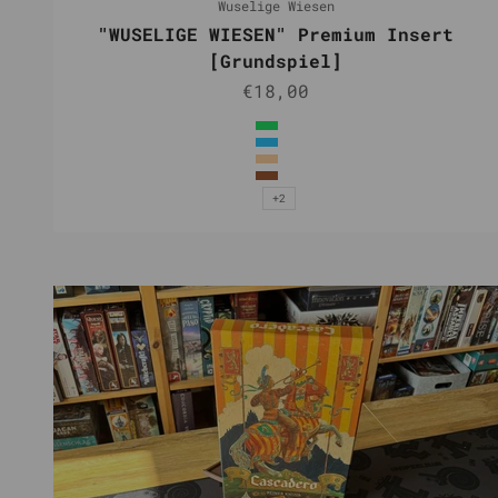
Wuselige Wiesen
"WUSELIGE WIESEN" Premium Insert
[Grundspiel]
Angebot
€18,00
Farbe
Grün
Hellblau
Natur
Braun
+2