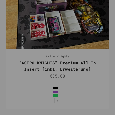
Astro Knights
"ASTRO KNIGHTS" Premium All-In
Insert [inkl. Erweiterung]
Angebot
€35,00
Farbe
Weiß
Schwarz
Lila
Grün
+1