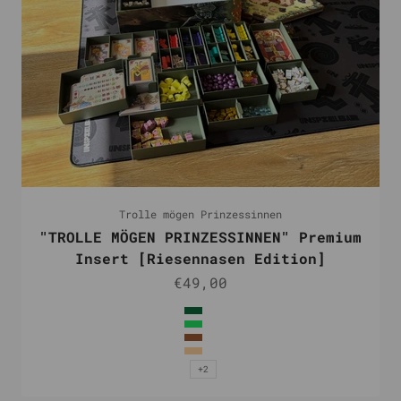
Trolle mögen Prinzessinnen
"TROLLE MÖGEN PRINZESSINNEN" Premium
Insert [Riesennasen Edition]
Angebot
€49,00
Farbe
Dunkelgrün
Grün
Braun
Natur
+2