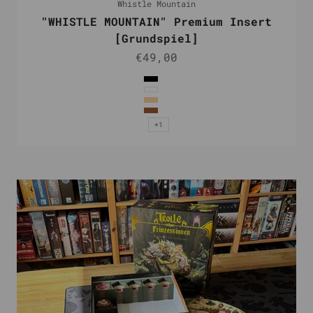
Whistle Mountain
"WHISTLE MOUNTAIN" Premium Insert
[Grundspiel]
Angebot
€49,00
Farbe
Schwarz
Weiß
Natur
Braun
+1