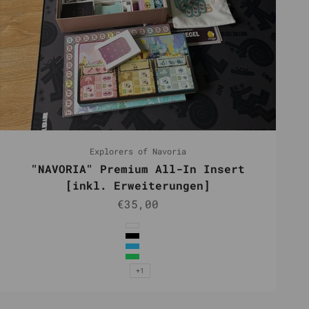
Explorers of Navoria
"NAVORIA" Premium All-In Insert
[inkl. Erweiterungen]
Angebot
€35,00
Farbe
Weiß
Schwarz
Hellblau
Grün
+1