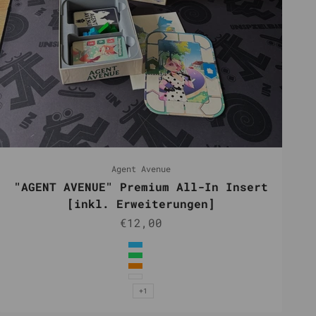
Agent Avenue
"AGENT AVENUE" Premium All-In Insert
[inkl. Erweiterungen]
Angebot
€12,00
Farbe
Hellblau
Grün
Orange
Weiß
+1