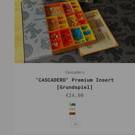
Cascadero
"CASCADERO" Premium Insert
[Grundspiel]
Angebot
€24,00
Farbe
Mehrfarbig
Natur
Braun
Weiß
+1