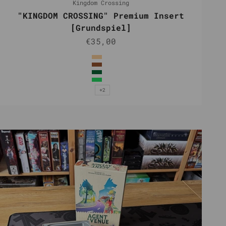
Kingdom Crossing
"KINGDOM CROSSING" Premium Insert
[Grundspiel]
Angebot
€35,00
Farbe
Natur
Braun
Dunkelgrün
Grün
+2