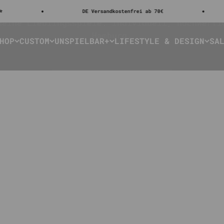
ng you toget
DE Versandkostenfrei ab 70€
Jetzt neu: UNSP
deine Lieblingsspiele. Individuell, hochwerti
Hamburg.
HOP
CUSTOM
UNSPIELBAR+
LIFESTYLE & DESIGN
SA
Unsere Designs entdecken
Schriftzüge