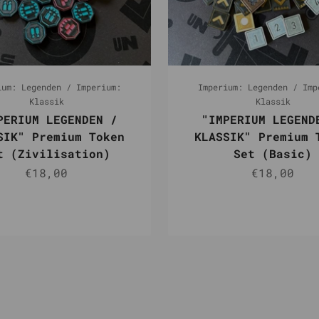
ium: Legenden / Imperium:
Imperium: Legenden / Imp
Klassik
Klassik
PERIUM LEGENDEN /
"IMPERIUM LEGEND
SIK" Premium Token
KLASSIK" Premium 
t (Zivilisation)
Set (Basic)
Angebot
Angebot
€18,00
€18,00