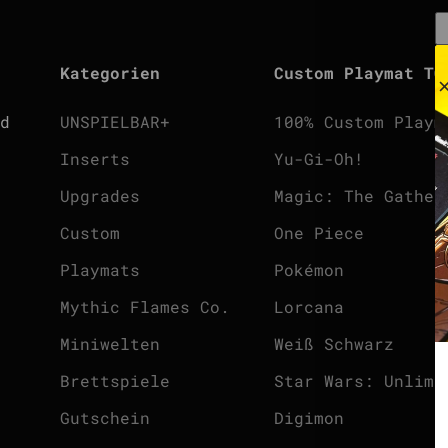
Kategorien
Custom Playmat TC
d
UNSPIELBAR+
100% Custom Playm
Inserts
Yu-Gi-Oh!
Upgrades
Magic: The Gather
Custom
One Piece
Playmats
Pokémon
Mythic Flames Co.
Lorcana
Miniwelten
Weiß Schwarz
Brettspiele
Star Wars: Unlimi
Gutschein
Digimon