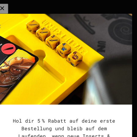
G Zones
Community
at
Spielen. Teilen.
Verdienen. | Affiliate
Creator Programm
ing
DISCORD | Community
Server
points | Score Tracker
Podcast
Impressum
ted
Datenschutzerklärung
Hol dir 5 % Rabatt auf deine erste
Widerrufsrecht &
Bestellung und bleib auf dem
Widerrufsformular
Laufenden, wenn neue Inserts &