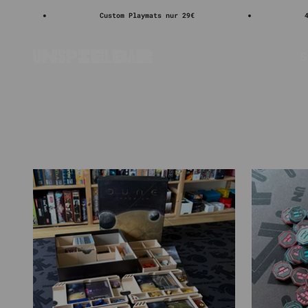
Zum Inhalt springen
Custom Playmats nur 29€
4.8/5 
S
Unspielbar