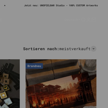
Ang
€26
Jetzt neu: UNSPIELBAR Studio - 100% CUSTOM Artworks
LE
Deutsch
Suche
Anmelden
Warenko
Sortieren nach:
meistverkauft
Brandneu