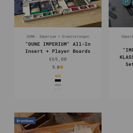
DUNE: Imperium + Erweiterungen
Imper
"DUNE IMPERIUM" All-In
"IM
Insert + Player Boards
KLAS
Angebot
€69,00
Se
5.0
Farbe
Natur
Schwarz
Silber
Weiß
Brandneu