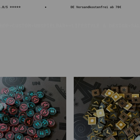
⭐⭐⭐⭐⭐
DE Versandkostenfrei ab 70€
HOP
CUSTOM
UNSPIELBAR+
LIFESTYLE & DESIGN
SA