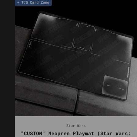
+ TCG Card Zone
Star Wars
"CUSTOM" Neopren Playmat (Star Wars: