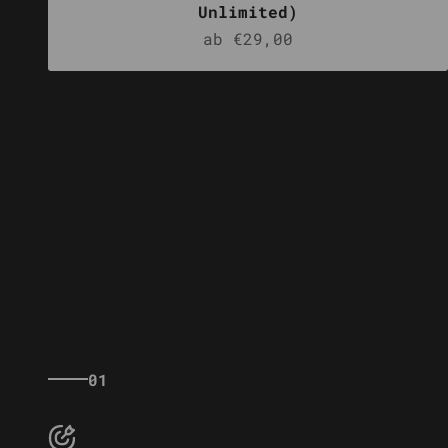
Unlimited)
Angebot
ab €29,00
01