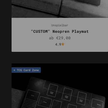
Unspielbar
"CUSTOM" Neopren Playmat
Angebot
ab €29,00
4.9
+ TCG Card Zone