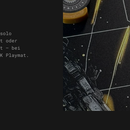
solo
t oder
t – bei
K Playmat.