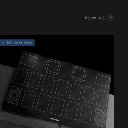
View all
+ TCG Card Zone