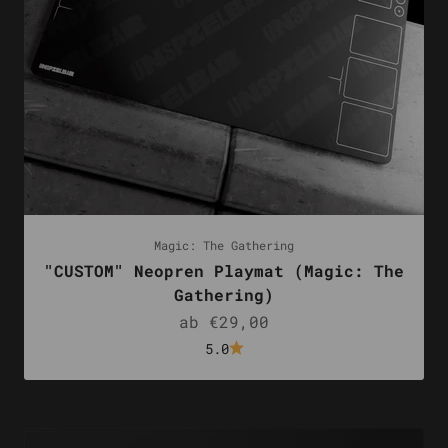
Magic: The Gathering
"CUSTOM" Neopren Playmat (Magic: The
Gathering)
Angebot
ab €29,00
5.0