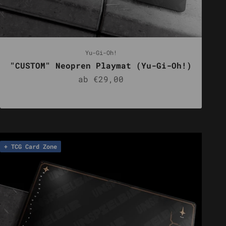
Yu-Gi-Oh!
"CUSTOM" Neopren Playmat (Yu-Gi-Oh!)
Angebot
ab €29,00
+ TCG Card Zone