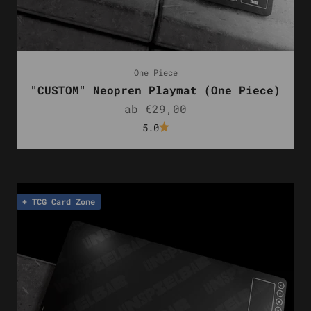
One Piece
"CUSTOM" Neopren Playmat (One Piece)
Angebot
ab €29,00
5.0
+ TCG Card Zone