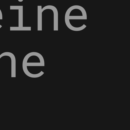
eine
ne