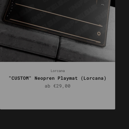
Lorcana
"CUSTOM" Neopren Playmat (Lorcana)
Angebot
ab €29,00