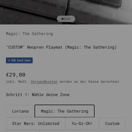
Gehe zu Element 1
Gehe zu Element 2
Gehe zu Element 3
Gehe zu Element 4
Gehe zu Element 5
Magic: The Gathering
"CUSTOM" Neopren Playmat (Magic: The Gathering)
+ TCG Card Zone
Angebot
€29,00
inkl. MwSt.
Versandkosten
werden an der Kasse berechnet
Schritt 1: Wähle deine Zone
Lorcana
Magic: The Gathering
Star Wars: Unlimited
Yu-Gi-Oh!
Custom