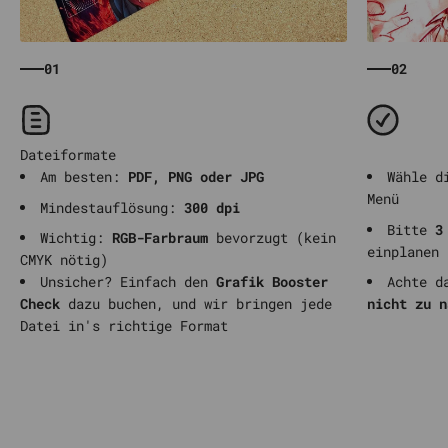
01
02
Am besten:
PDF, PNG oder JPG
Wähle d
Menü
Mindestauflösung:
300 dpi
Bitte
3
Wichtig:
RGB-Farbraum
bevorzugt (kein
einplanen 
CMYK nötig)
Unsicher? Einfach den
Grafik Booster
Achte d
Check
dazu buchen, und wir bringen jede
nicht zu n
Datei in's richtige Format