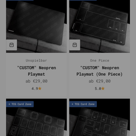
Unspielbar
One Piece
"CUSTOM" Neopren
"CUSTOM" Neopren
Playmat
Playmat (One Piece)
Angebot
Angebot
ab €29,00
ab €29,00
4.9
5.0
+ TCG Card Zone
+ TCG Card Zone