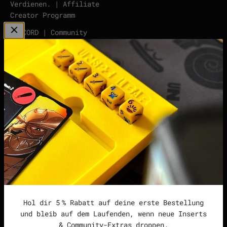
Verdienen. | Affiliate
Creator Programm
DISCORD | Community
Server
points | Score Tracker
Podcast
Impressum
Datenschutzerklärung
Widerrufsrecht &
Widerrufsformular
Allgemeine
Geschäftsbedingungen
Hol dir 5 % Rabatt auf deine erste Bestellung
und bleib auf dem Laufenden, wenn neue Inserts
& Community-Extras droppen.