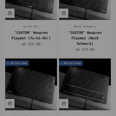
Yu-Gi-Oh!
Weiß Schwarz
"CUSTOM" Neopren
"CUSTOM" Neopren
Playmat (Yu-Gi-Oh!)
Playmat (Weiß
Schwarz)
Angebot
ab €29,00
Angebot
ab €29,00
+ TCG Card Zone
+ TCG Card Zone