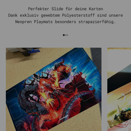
Perfekter Slide für deine Karten
Dank exklusiv gewebtem Polyesterstoff sind unsere
Neopren Playmats besonders strapazierfähig.
Gehe zu Element 1
Gehe zu Element 2
Gehe zu Element 3