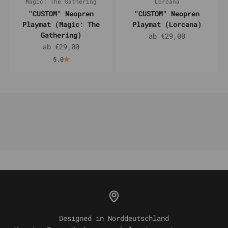
Magic: The Gathering
Lorcana
"CUSTOM" Neopren
"CUSTOM" Neopren
Playmat (Magic: The
Playmat (Lorcana)
Gathering)
Angebot
ab €29,00
Angebot
ab €29,00
5.0
Designed in Norddeutschland