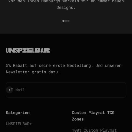
Vor den Toren Hamburgs werkeln wir an immer neuen
Designs.
Gehe zu Element 1
Gehe zu Element 2
Gehe zu Element 3
Gehe zu Element 4
5% Rabatt auf deine erste Bestellung. Und unseren
Newsletter gratis dazu.
Abonnieren
E-Mail
Kategorien
Custom Playmat TCG
Zones
UNSPIELBAR+
100% Custom Playmat