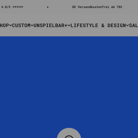
5 ⭐⭐⭐⭐⭐
DE Versandkostenfrei ab 70€
HOP
CUSTOM
UNSPIELBAR+
LIFESTYLE & DESIGN
SA
SnapTray
Magnetische Tokenschalen