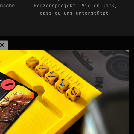
nsche
Herzensprojekt. Vielen Dank,
dass du uns unterstützt.
G Zones
Community
at
Spielen. Teilen.
Verdienen. | Affiliate
Creator Programm
ing
DISCORD | Community
Server
points | Score Tracker
Podcast