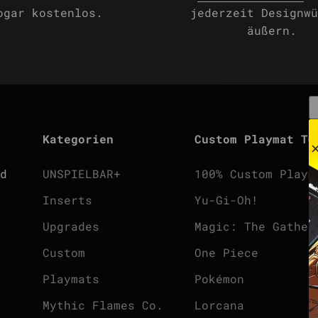
ogar kostenlos.
jederzeit Designwü
äußern.
Kategorien
Custom Playmat TC
d
UNSPIELBAR+
100% Custom Playm
Inserts
Yu-Gi-Oh!
Upgrades
Magic: The Gather
Custom
One Piece
Playmats
Pokémon
Mythic Flames Co.
Lorcana