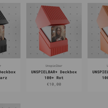
r
Unspielbar
Deckbox
UNSPIELBAR+ Deckbox
UNSPIE
arz
100+ Rot
10
t
Angebot
€10,00