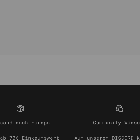
sand nach Europa
Community Wünsc
ab 70€ Einkaufswert
Auf
unserem DISCORD
k