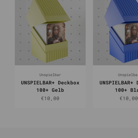
Unspielbar
Unspielba
UNSPIELBAR+ Deckbox
UNSPIELBAR+ 
100+ Gelb
100+ Bl
Angebot
Angebo
€10,00
€10,00