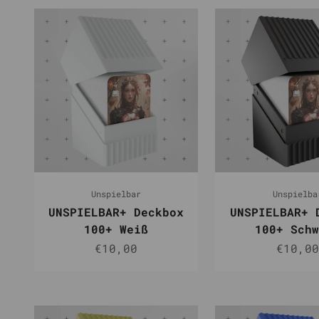
Unspielbar
Unspielba
UNSPIELBAR+ Deckbox
UNSPIELBAR+ 
100+ Weiß
100+ Schw
Angebot
Angebo
€10,00
€10,00