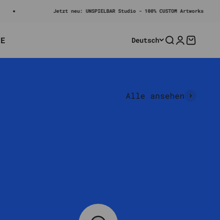
Jetzt neu: UNSPIELBAR Studio - 100% CUSTOM Artworks
LE
Deutsch
Suche
Anmelden
Warenko
Hand & Tisch Versionen
Alle ansehen
Kartenhalter