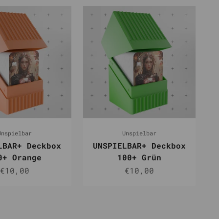
Unspielbar
Unspielbar
LBAR+ Deckbox
UNSPIELBAR+ Deckbox
0+ Orange
100+ Grün
Angebot
Angebot
€10,00
€10,00