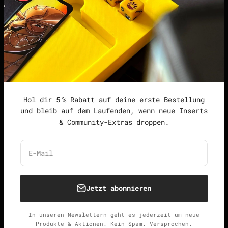
Datenschutzerklärung
Widerrufsrecht &
Widerrufsformular
Allgemeine
Geschäftsbedingungen
Hol dir 5 % Rabatt auf deine erste Bestellung
und bleib auf dem Laufenden, wenn neue Inserts
& Community-Extras droppen.
Deutschland (EUR €)
Deutsch
E-Mail
Jetzt abonnieren
© 2026, Unspielbar.
Widerrufsrecht
Datenschutzerklärung
AGB
Versand
In unseren Newslettern geht es jederzeit um neue
Kontaktinformationen
Impressum
Produkte & Aktionen. Kein Spam. Versprochen.