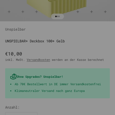
Gehe zu Element 1
Gehe zu Element 2
Gehe zu Element 3
Unspielbar
UNSPIELBAR+ Deckbox 100+ Gelb
Angebot
€10,00
inkl. MwSt.
Versandkosten
werden an der Kasse berechnet
Ohne Upgrades? Unspielbar!
Ab 70€ Bestellwert in DE immer Versandkostenfrei
Klimaneutraler Versand nach ganz Europa
Anzahl: