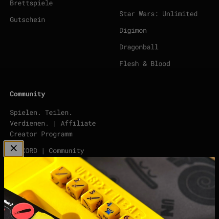
Brettspiele
Star Wars: Unlimited
Gutschein
Digimon
Dragonball
Flesh & Blood
Community
Spielen. Teilen.
Verdienen. | Affiliate
Creator Programm
DISCORD | Community
Server
points | Score Tracker
Podcast
Impressum