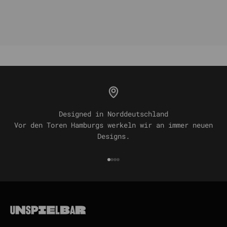
Designed in Norddeutschland
Vor den Toren Hamburgs werkeln wir an immer neuen
Designs.
Gehe zu Element 1
Gehe zu Element 2
Gehe zu Element 3
Gehe zu Element 4