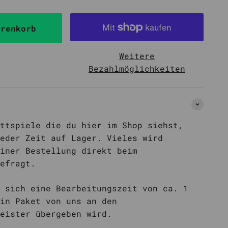
che
ube 43
Matt Value Pack
n
arenkorb
Alle Sleeves
sche
n
Weitere
Bezahlmöglichkeiten
ttspiele die du hier im Shop siehst,
eder Zeit auf Lager. Vieles wird
iner Bestellung direkt beim
efragt.
 sich eine Bearbeitungszeit von ca. 1
in Paket von uns an den
eister übergeben wird.