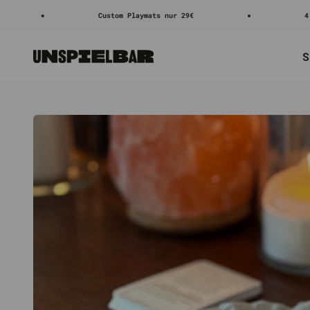
Zum Inhalt springen
Custom Playmats nur 29€
4.8/5 ⭐⭐⭐⭐
S
Unspielbar