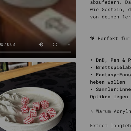
abzufedern. Da
wie Gestein, d
von deinen 1er
💚 Perfekt für
• DnD, Pen & P
• Brettspielab
• Fantasy-Fans
heben wollen
• Sammler:inne
Optiken legen
⭐ Warum Acryl
Extrem langleb