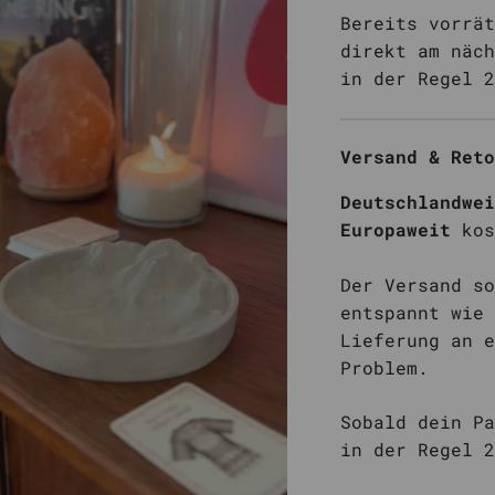
Hero Realms
Bereits vorrät
direkt am näch
Imperium:
in der Regel 2
Klassik/Legenden
Lorcana
Versand & Reto
Lost Lights
Magic
Deutschlandwei
Europaweit
kos
Marvel Champions
Mindbug
Der Versand so
Mischwald /
entspannt wie 
Shuffle Forest
Lieferung an e
Problem.
Sobald dein Pa
in der Regel 2