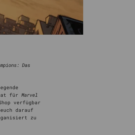
ampions: Das
regende
mat für
Marvel
Shop verfügbar
 euch darauf
rganisiert zu