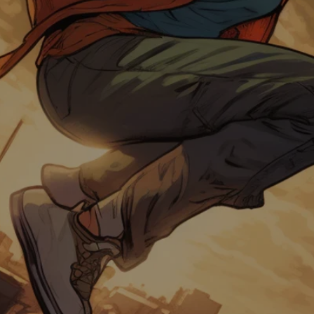
Hero Realms
Imperium:
Klassik/Legenden
Lorcana
Lost Lights
Magic
Marvel Champions
Mindbug
Mischwald /
Shuffle Forest