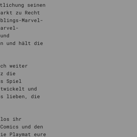
tlichung seinen
Markt zu Recht
eblings-Marvel-
Marvel-
 und
en und hält die
och weiter
lz die
as Spiel
ntwickelt und
es lieben, die
llos ihr
-Comics und den
die Playmat eure