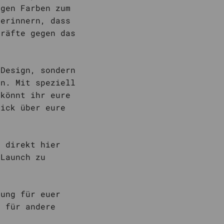
igen Farben zum
 erinnern, dass
kräfte gegen das
 Design, sondern
rn. Mit speziell
 könnt ihr eure
lick über eure
r direkt hier
 Launch zu
zung für euer
k für andere