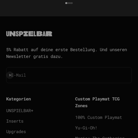
Gehe zu Element 1
Gehe zu Element 2
Gehe zu Element 3
Gehe zu Element 4
5% Rabatt auf deine erste Bestellung. Und unseren
Newsletter gratis dazu.
Abonnieren
E-Mail
Kategorien
Custom Playmat TCG
Zones
UNSPIELBAR+
100% Custom Playmat
Inserts
Yu-Gi-Oh!
Upgrades