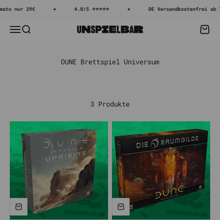
Zum Inhalt springen
ats nur 29€
4.8/5 ⭐⭐⭐⭐⭐
DE Versandkostenfrei ab 7
Menü
Suche
Waren
Unspielbar
3 Produkte