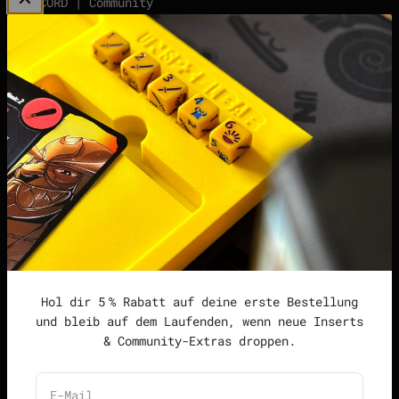
DISCORD | Community
Server
points | Score Tracker
Podcast
Impressum
Datenschutzerklärung
Widerrufsrecht &
Widerrufsformular
Allgemeine
Geschäftsbedingungen
Hol dir 5 % Rabatt auf deine erste Bestellung
und bleib auf dem Laufenden, wenn neue Inserts
& Community-Extras droppen.
Deutschland (EUR €)
Deutsch
E-Mail