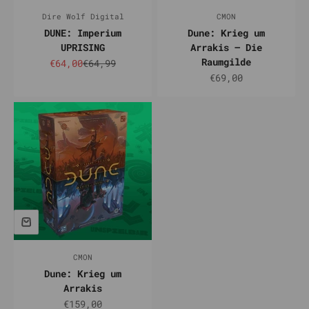
Dire Wolf Digital
CMON
DUNE: Imperium
Dune: Krieg um
UPRISING
Arrakis – Die
Raumgilde
Angebot
Regulärer Preis
€64,00
€64,99
Angebot
€69,00
CMON
Dune: Krieg um
Arrakis
Angebot
€159,00