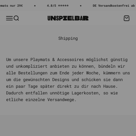
Zum Inhalt springen
mats nur 29€
4.8/5 ⭐⭐⭐⭐⭐
DE Versandkostenfrei ab 
Menü
Suche
Waren
Unspielbar
Shipping
Um unsere Playmats & Accessoires möglichst günstig
und unkompliziert anbieten zu können, bündeln wir
alle Bestellungen zum Ende jeder Woche, kümmern uns
um die gewünschten Designs und schicken sie dann
ein paar Tage später direkt zu dir nach Hause.
Dadurch entfallen unnötige Lagerkosten, so wie
etliche einzelne Versandwege.