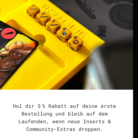
G Zones
Community
at
Spielen. Teilen.
Verdienen. | Affiliate
Creator Programm
ing
DISCORD | Community
Server
points | Score Tracker
Podcast
Impressum
ted
Datenschutzerklärung
Hol dir 5 % Rabatt auf deine erste
Widerrufsrecht &
Bestellung und bleib auf dem
Widerrufsformular
Laufenden, wenn neue Inserts &
Community-Extras droppen.
Allgemeine