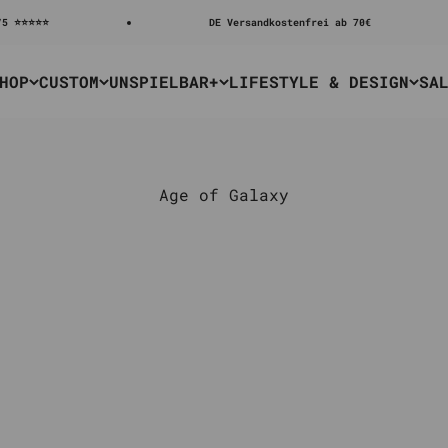
⭐⭐⭐
DE Versandkostenfrei ab 70€
HOP
CUSTOM
UNSPIELBAR+
LIFESTYLE & DESIGN
SA