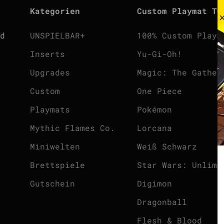
Kategorien
Custom Playmat TC
d
UNSPIELBAR+
100% Custom Playm
Inserts
Yu-Gi-Oh!
Upgrades
Magic: The Gather
Custom
One Piece
Playmats
Pokémon
Mythic Flames Co.
Lorcana
Miniwelten
Weiß Schwarz
Brettspiele
Star Wars: Unlimi
Gutschein
Digimon
Dragonball
Flesh & Blood