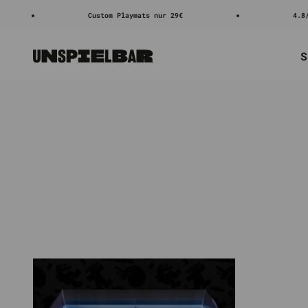
Zum Inhalt springen
Custom Playmats nur 29€
4.8/5 ⭐⭐
S
Unspielbar