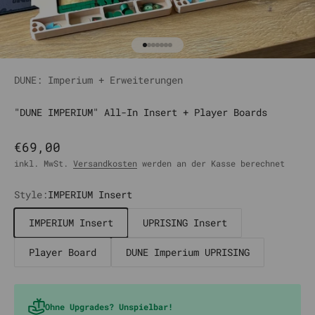
Gehe zu Element 1
Gehe zu Element 2
Gehe zu Element 3
Gehe zu Element 4
Gehe zu Element 5
Gehe zu Element 6
Gehe zu Element 7
DUNE: Imperium + Erweiterungen
"DUNE IMPERIUM" All-In Insert + Player Boards
Angebot
€69,00
inkl. MwSt.
Versandkosten
werden an der Kasse berechnet
Style:
IMPERIUM Insert
IMPERIUM Insert
UPRISING Insert
Player Board
DUNE Imperium UPRISING
Ohne Upgrades? Unspielbar!