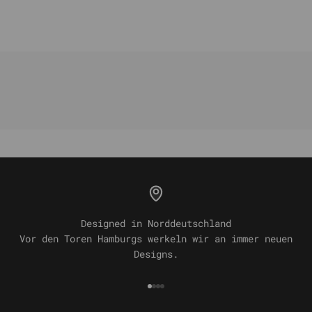
Designed in Norddeutschland
Vor den Toren Hamburgs werkeln wir an immer neuen
Designs.
Gehe zu Element 1
Gehe zu Element 2
Gehe zu Element 3
Gehe zu Element 4