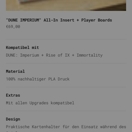
"DUNE IMPERIUM" All-In Insert + Player Boards
Angebot
€69,00
Natur
Schwarz
Silber
Weiß
Kompatibel mit
DUNE: Imperium + Rise of IX + Immortality
Material
100% nachhaltiger PLA Druck
Extras
Mit allen Upgrades kompatibel
Design
Praktische Kartenhalter für den Einsatz während des