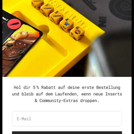
points | Score Tracker
Podcast
Impressum
Datenschutzerklärung
Widerrufsrecht &
Widerrufsformular
Allgemeine
Geschäftsbedingungen
Hol dir 5 % Rabatt auf deine erste Bestellung
und bleib auf dem Laufenden, wenn neue Inserts
& Community-Extras droppen.
Deutschland (EUR €)
Deutsch
E-Mail