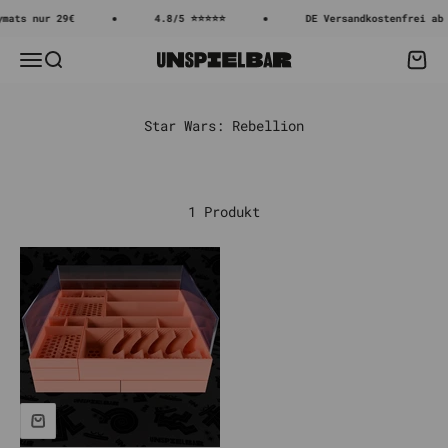
Zum Inhalt springen
mats nur 29€
4.8/5 ⭐⭐⭐⭐⭐
DE Versandkostenfrei ab 
Menü
Suche
Waren
Unspielbar
1 Produkt