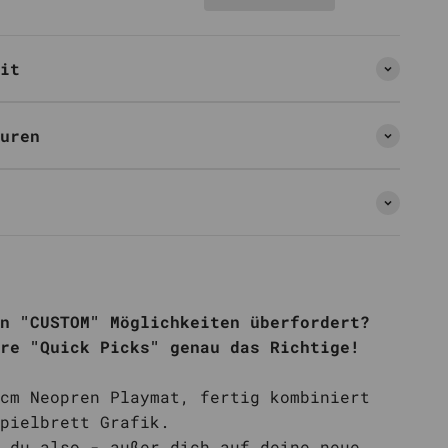
it
uren
n "CUSTOM" Möglichkeiten überfordert?
ere "Quick Picks" genau das Richtige!
cm Neopren Playmat, fertig kombiniert
pielbrett Grafik.
 du also - außer dich auf deine neue