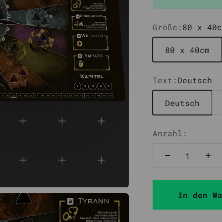
Größe:
80 x 40c
80 x 40cm
Text:
Deutsch
Deutsch
Anzahl:
In den W