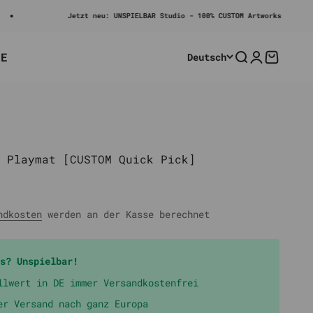
Jetzt neu: UNSPIELBAR Studio - 100% CUSTOM Artworks
LE
Deutsch
Suche
Anmelden
Warenko
 Playmat [CUSTOM Quick Pick]
rer Preis
ndkosten
werden an der Kasse berechnet
s? Unspielbar!
llwert in DE immer Versandkostenfrei
er Versand nach ganz Europa