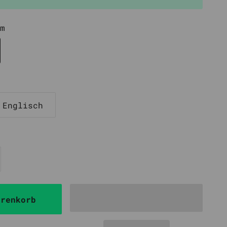
m
Englisch
arenkorb