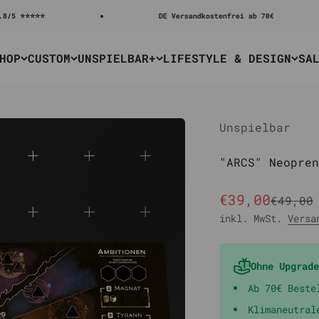
⭐
DE Versandkostenfrei ab 70€
HOP
CUSTOM
UNSPIELBAR+
LIFESTYLE & DESIGN
SA
Unspielbar
"ARCS" Neopren
Angebot
€39,00
Regulä
€49,00
inkl. MwSt.
Versa
Ohne Upgrade
Ab 70€ Beste
Klimaneutral