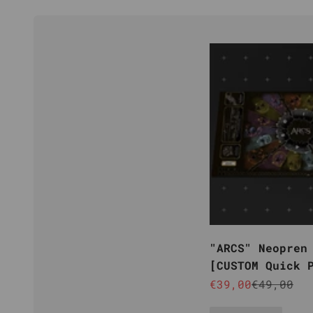
"ARCS" Neopren
[CUSTOM Quick 
Angebot
Reguläre
€39,00
€49,00