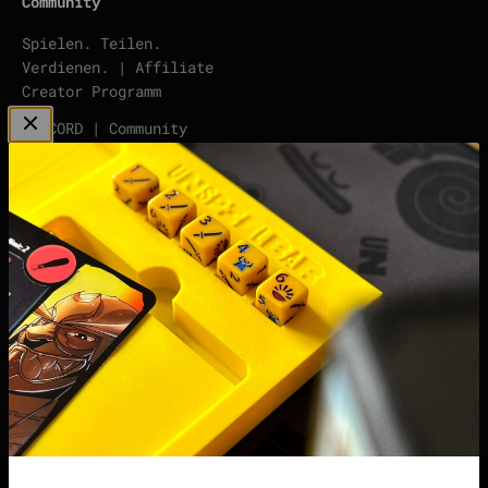
Community
Spielen. Teilen.
Verdienen. | Affiliate
Creator Programm
DISCORD | Community
Server
points | Score Tracker
Podcast
Impressum
Datenschutzerklärung
Widerrufsrecht &
Widerrufsformular
Allgemeine
Geschäftsbedingungen