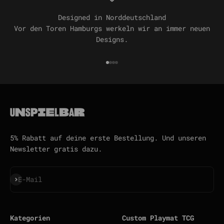
Designed in Norddeutschland
Vor den Toren Hamburgs werkeln wir an immer neuen
Designs.
Gehe zu Element 1
Gehe zu Element 2
Gehe zu Element 3
Gehe zu Element 4
5% Rabatt auf deine erste Bestellung. Und unseren
Newsletter gratis dazu.
Abonnieren
E-Mail
Kategorien
Custom Playmat TCG