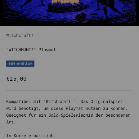
Witchcraft!
"WITCHHUNT!" Playmat
Bald erhältlich
Angebot
€25,00
Kompatibel mit "
Witchcraft!
".
Das Originalspiel
wird benötigt, um diese Playmat nutzen zu können.
Geeignet für ein
Solo-Spielerlebnis
der besonderen
Art.
In Kürze erhältlich.