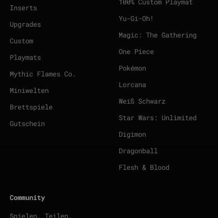
100% Custom Playmat
Inserts
Yu-Gi-Oh!
Upgrades
Magic: The Gathering
Custom
One Piece
Playmats
Pokémon
Mythic Flames Co.
Lorcana
Miniwelten
Weiß Schwarz
Brettspiele
Star Wars: Unlimited
Gutschein
Digimon
Dragonball
Flesh & Blood
Community
Spielen. Teilen.