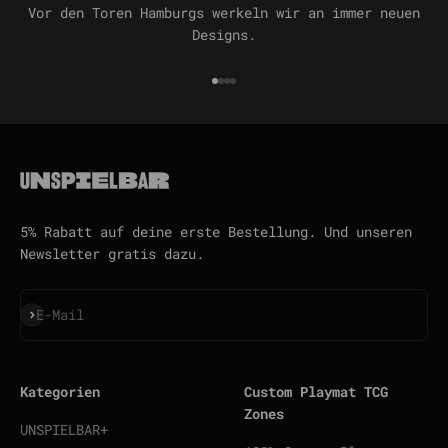
Vor den Toren Hamburgs werkeln wir an immer neuen
Designs.
Gehe zu Element 1
Gehe zu Element 2
Gehe zu Element 3
Gehe zu Element 4
5% Rabatt auf deine erste Bestellung. Und unseren
Newsletter gratis dazu.
Abonnieren
E-Mail
Kategorien
Custom Playmat TCG
Zones
UNSPIELBAR+