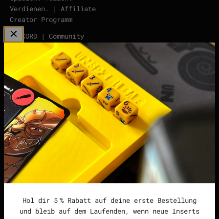
Verdienen. | Affiliate
Creator Programm
DISCORD | Community
Server
points | Score Tracker
Podcast
Impressum
Datenschutzerklärung
Widerrufsrecht &
Widerrufsformular
Allgemeine
Geschäftsbedingungen
Hol dir 5 % Rabatt auf deine erste Bestellung
und bleib auf dem Laufenden, wenn neue Inserts