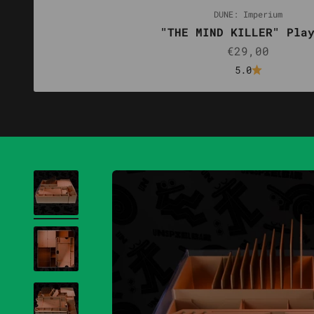
DUNE: Imperium
"THE MIND KILLER" Pla
Angebot
€29,00
5.0