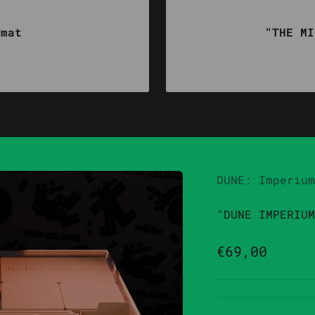
ymat
"THE MI
DUNE: Imperium
"DUNE IMPERIUM
Angebot
€69,00