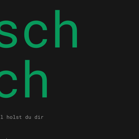
sch
ch
el holst du dir