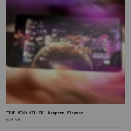
"THE MIND KILLER" Neopren Playmat
Angebot
€89,00