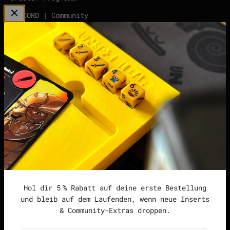
DISCORD | Community
Server
points | Score Tracker
Podcast
Impressum
Datenschutzerklärung
Widerrufsrecht &
Widerrufsformular
Allgemeine
Geschäftsbedingungen
Hol dir 5 % Rabatt auf deine erste Bestellung
und bleib auf dem Laufenden, wenn neue Inserts
& Community-Extras droppen.
Deutschland (EUR €)
Deutsch