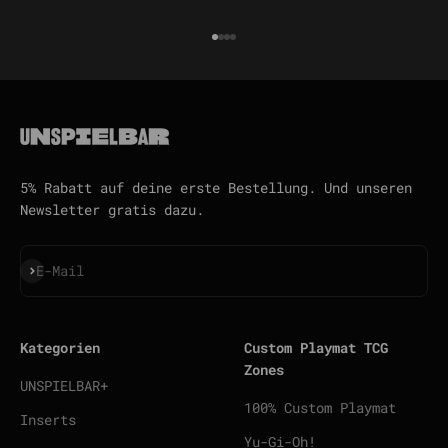
Gehe zu Element 1
Gehe zu Element 2
Gehe zu Element 3
Gehe zu Element 4
5% Rabatt auf deine erste Bestellung. Und unseren
Newsletter gratis dazu.
Abonnieren
E-Mail
Kategorien
Custom Playmat TCG
Zones
UNSPIELBAR+
100% Custom Playmat
Inserts
Yu-Gi-Oh!