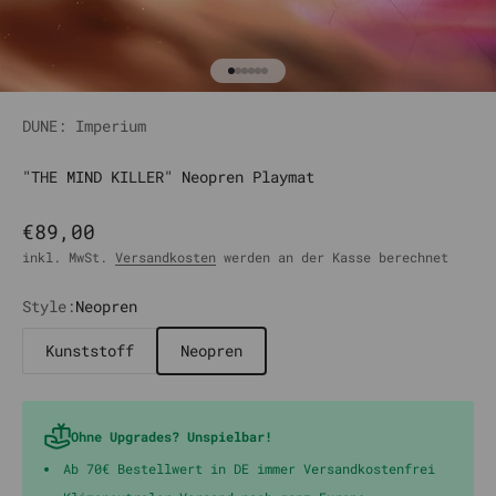
Gehe zu Element 1
Gehe zu Element 2
Gehe zu Element 3
Gehe zu Element 4
Gehe zu Element 5
Gehe zu Element 6
DUNE: Imperium
"THE MIND KILLER" Neopren Playmat
Angebot
€89,00
inkl. MwSt.
Versandkosten
werden an der Kasse berechnet
Style:
Neopren
Kunststoff
Neopren
Ohne Upgrades? Unspielbar!
Ab 70€ Bestellwert in DE immer Versandkostenfrei