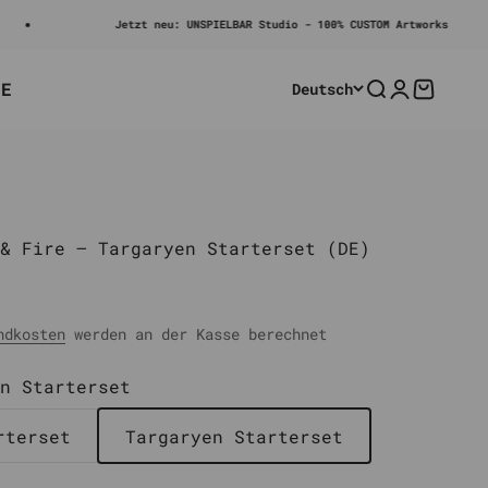
Jetzt neu: UNSPIELBAR Studio - 100% CUSTOM Artworks
LE
Deutsch
Suche
Anmelden
Warenko
& Fire – Targaryen Starterset (DE)
rer Preis
ndkosten
werden an der Kasse berechnet
n Starterset
rterset
Targaryen Starterset