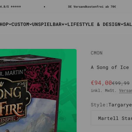
⭐⭐⭐⭐
DE Versandkostenfrei ab 70€
HOP
CUSTOM
UNSPIELBAR+
LIFESTYLE & DESIGN
SA
CMON
A Song of Ice 
Angebot
€94,00
Regulä
€99,99
inkl. MwSt.
Versa
Style:
Targarye
Martell Sta