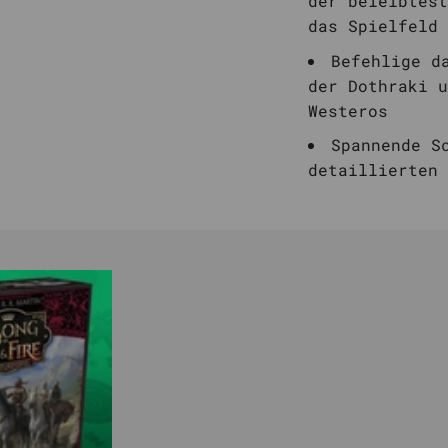
der beleibtest
das Spielfeld
Befehlige d
der Dothraki u
Westeros
Spannende S
detaillierten 