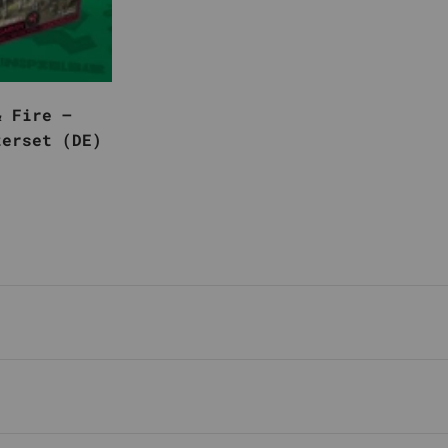
& Fire –
terset (DE)
r Preis