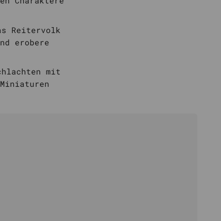
en Charaktere
as Reitervolk
nd erobere
chlachten mit
Miniaturen