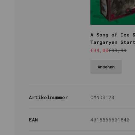
A Song of Ice 
Targaryen Star
Angebot
Reguläre
€94,00
€99,99
Ansehen
Artikelnummer
CMND0123
EAN
4015566601840