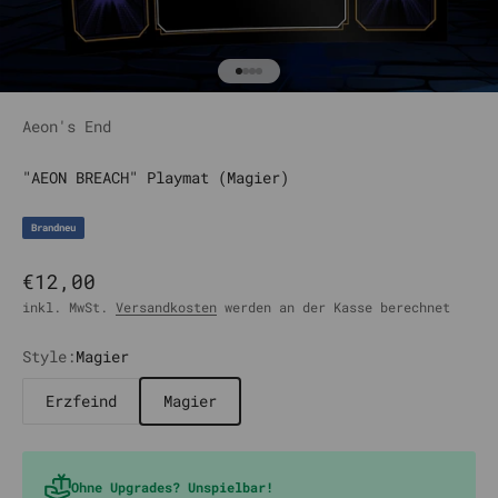
Gehe zu Element 1
Gehe zu Element 2
Gehe zu Element 3
Gehe zu Element 4
Aeon's End
"AEON BREACH" Playmat (Magier)
Brandneu
Angebot
€12,00
inkl. MwSt.
Versandkosten
werden an der Kasse berechnet
Style:
Magier
Erzfeind
Magier
Ohne Upgrades? Unspielbar!