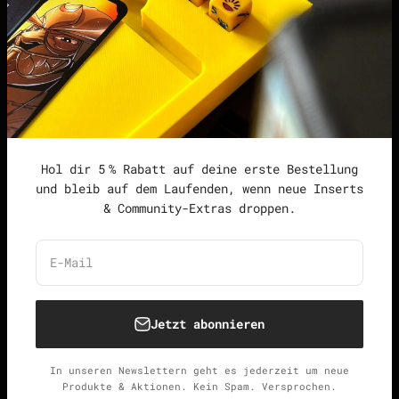
Datenschutzerklärung
Widerrufsrecht &
Widerrufsformular
Allgemeine
Geschäftsbedingungen
Hol dir 5 % Rabatt auf deine erste Bestellung
und bleib auf dem Laufenden, wenn neue Inserts
& Community-Extras droppen.
Deutschland (EUR €)
Deutsch
E-Mail
Jetzt abonnieren
© 2026, Unspielbar.
Widerrufsrecht
Datenschutzerklärung
AGB
Versand
In unseren Newslettern geht es jederzeit um neue
Kontaktinformationen
Impressum
Produkte & Aktionen. Kein Spam. Versprochen.