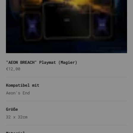
"AEON BREACH" Playmat (Magier)
Angebot
€12,00
Kompatibel mit
Aeon's End
Größe
32 x 32cm