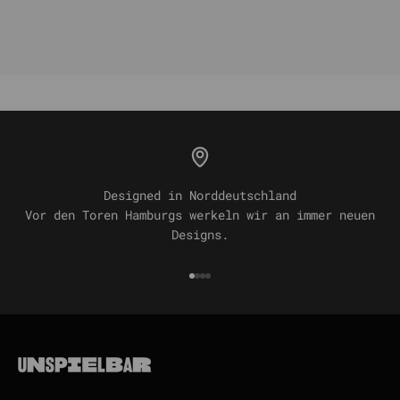
Designed in Norddeutschland
Vor den Toren Hamburgs werkeln wir an immer neuen
Designs.
Gehe zu Element 1
Gehe zu Element 2
Gehe zu Element 3
Gehe zu Element 4