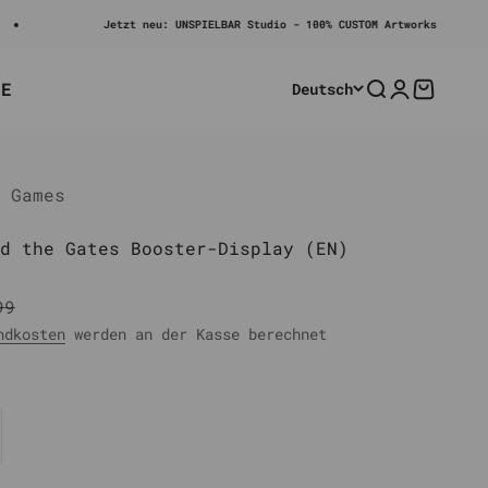
Jetzt neu: UNSPIELBAR Studio - 100% CUSTOM Artworks
LE
Deutsch
Suche
Anmelden
Warenko
 Games
d the Gates Booster-Display (EN)
ärer Preis
99
ndkosten
werden an der Kasse berechnet