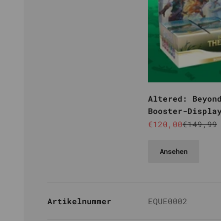
Altered: Beyon
Booster-Displa
Angebot
Regulär
€120,00
€149,99
Ansehen
Artikelnummer
EQUE0002