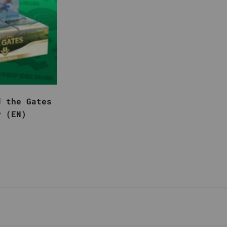
d the Gates
y (EN)
er Preis