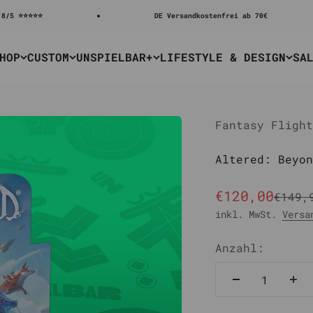
⭐⭐⭐
DE Versandkostenfrei ab 70€
HOP
CUSTOM
UNSPIELBAR+
LIFESTYLE & DESIGN
SA
Fantasy Flight
Altered: Beyon
Angebot
€120,00
Regul
€149,
inkl. MwSt.
Versa
Anzahl: