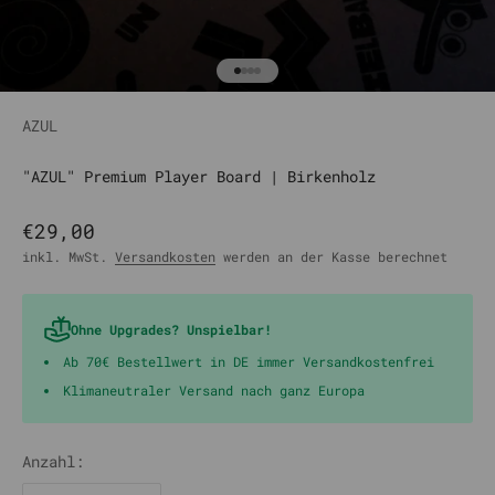
Gehe zu Element 1
Gehe zu Element 2
Gehe zu Element 3
Gehe zu Element 4
AZUL
"AZUL" Premium Player Board | Birkenholz
Angebot
€29,00
inkl. MwSt.
Versandkosten
werden an der Kasse berechnet
Ohne Upgrades? Unspielbar!
Ab 70€ Bestellwert in DE immer Versandkostenfrei
Klimaneutraler Versand nach ganz Europa
Anzahl: