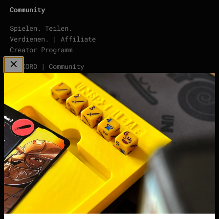
Community
Spielen. Teilen.
Verdienen. | Affiliate
Creator Programm
DISCORD | Community
Server
points | Score Tracker
Podcast
Impressum
Datenschutzerklärung
Widerrufsrecht &
Widerrufsformular
Allgemeine
Geschäftsbedingungen