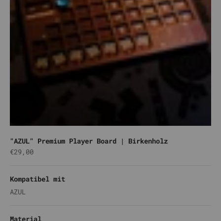
"AZUL" Premium Player Board | Birkenholz
Angebot
€29,00
Kompatibel mit
AZUL
Material