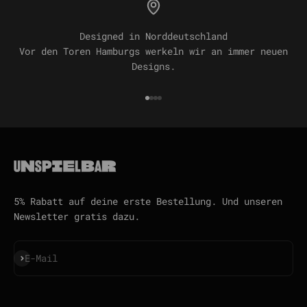
Designed in Norddeutschland
Vor den Toren Hamburgs werkeln wir an immer neuen
Designs.
Gehe zu Element 1
Gehe zu Element 2
Gehe zu Element 3
Gehe zu Element 4
5% Rabatt auf deine erste Bestellung. Und unseren
Newsletter gratis dazu.
Abonnieren
E-Mail