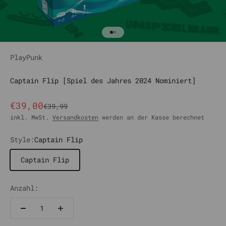
Gehe zu Element 1
Gehe zu Element 2
PlayPunk
Captain Flip [Spiel des Jahres 2024 Nominiert]
Angebot
€39,00
Regulärer Preis
€39,99
inkl. MwSt.
Versandkosten
werden an der Kasse berechnet
Style:
Captain Flip
Captain Flip
Anzahl: