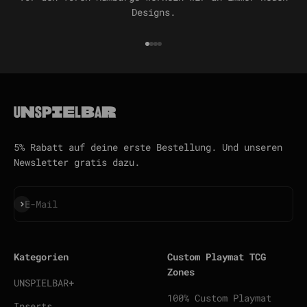
Designs.
Gehe zu Element 1
Gehe zu Element 2
Gehe zu Element 3
Gehe zu Element 4
5% Rabatt auf deine erste Bestellung. Und unseren
Newsletter gratis dazu.
Abonnieren
E-Mail
Kategorien
Custom Playmat TCG
Zones
UNSPIELBAR+
100% Custom Playmat
Inserts