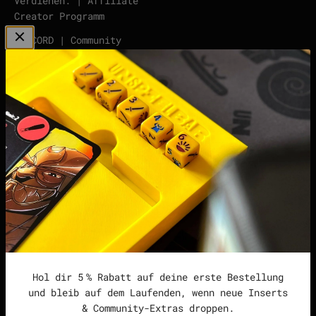
Verdienen. | Affiliate
Creator Programm
DISCORD | Community
Server
points | Score Tracker
Podcast
Impressum
Datenschutzerklärung
Widerrufsrecht &
Widerrufsformular
Allgemeine
Geschäftsbedingungen
Hol dir 5 % Rabatt auf deine erste Bestellung
und bleib auf dem Laufenden, wenn neue Inserts
& Community-Extras droppen.
Deutschland (EUR €)
Deutsch