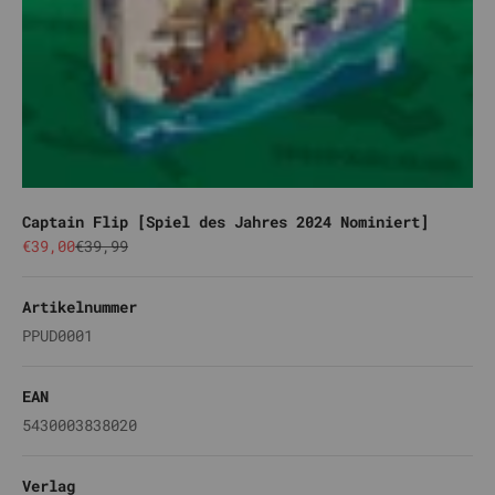
Captain Flip [Spiel des Jahres 2024 Nominiert]
Angebot
Regulärer Preis
€39,00
€39,99
Artikelnummer
PPUD0001
EAN
5430003838020
Verlag