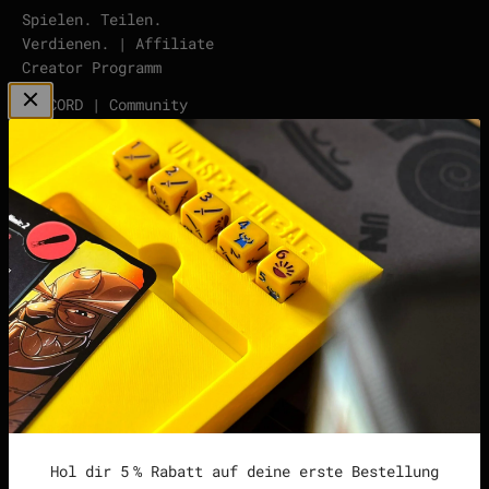
Spielen. Teilen.
Verdienen. | Affiliate
Creator Programm
DISCORD | Community
Server
points | Score Tracker
Podcast
Impressum
Datenschutzerklärung
Widerrufsrecht &
Widerrufsformular
Allgemeine
Geschäftsbedingungen
Hol dir 5 % Rabatt auf deine erste Bestellung