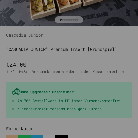
Gehe zu Element 1
Gehe zu Element 2
Gehe zu Element 3
Gehe zu Element 4
Gehe zu Element 5
Gehe zu Element 6
Gehe zu Element 7
Gehe zu Element 8
Gehe zu Element 9
Gehe zu Element 10
Cascadia Junior
"CASCADIA JUNIOR" Premium Insert [Grundspiel]
Angebot
€24,00
inkl. MwSt.
Versandkosten
werden an der Kasse berechnet
Ohne Upgrades? Unspielbar!
Ab 70€ Bestellwert in DE immer Versandkostenfrei
Klimaneutraler Versand nach ganz Europa
Farbe:
Natur