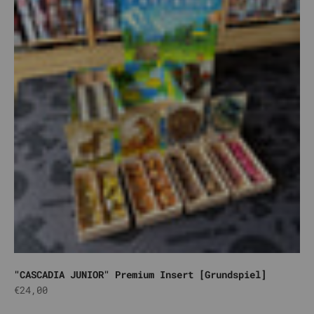
"CASCADIA JUNIOR" Premium Insert [Grundspiel]
Angebot
€24,00
Natur
Grün
Hellblau
Weiß
Schwarz