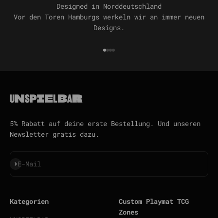
Designed in Norddeutschland
Vor den Toren Hamburgs werkeln wir an immer neuen
Designs.
Gehe zu Element 1
Gehe zu Element 2
Gehe zu Element 3
Gehe zu Element 4
5% Rabatt auf deine erste Bestellung. Und unseren
Newsletter gratis dazu.
Abonnieren
E-Mail
Kategorien
Custom Playmat TCG
Zones