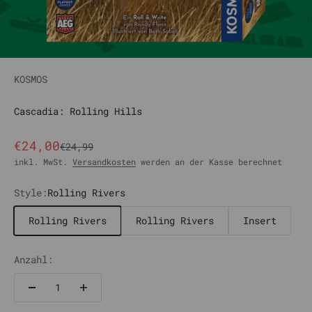
KOSMOS
Cascadia: Rolling Hills
Angebot
€24,00
Regulärer Preis
€24,99
inkl. MwSt.
Versandkosten
werden an der Kasse berechnet
Style:
Rolling Rivers
Rolling Rivers
Rolling Rivers
Insert
Anzahl: