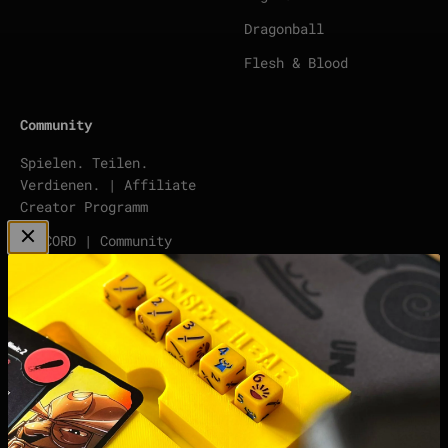
Dragonball
Flesh & Blood
Community
Spielen. Teilen.
Verdienen. | Affiliate
Creator Programm
DISCORD | Community
Server
points | Score Tracker
Podcast
Impressum
Datenschutzerklärung
Widerrufsrecht &