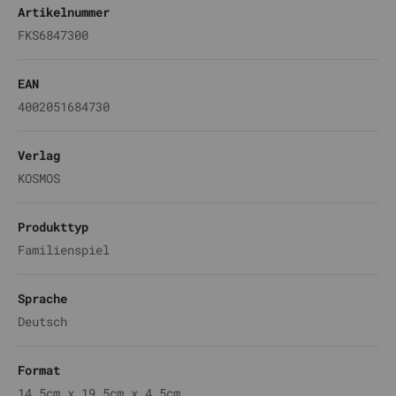
Artikelnummer
FKS6847300
EAN
4002051684730
Verlag
KOSMOS
Produkttyp
Familienspiel
Sprache
Deutsch
Format
14.5cm x 19.5cm x 4.5cm