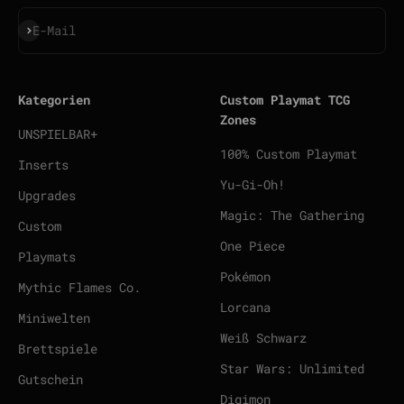
Abonnieren
E-Mail
Kategorien
Custom Playmat TCG
Zones
UNSPIELBAR+
100% Custom Playmat
Inserts
Yu-Gi-Oh!
Upgrades
Magic: The Gathering
Custom
One Piece
Playmats
Pokémon
Mythic Flames Co.
Lorcana
Miniwelten
Weiß Schwarz
Brettspiele
Star Wars: Unlimited
Gutschein
Digimon