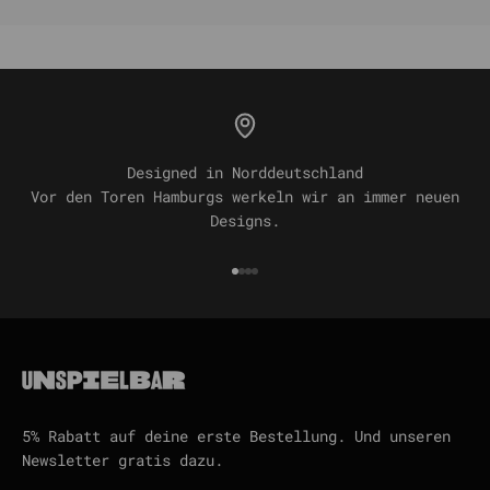
Designed in Norddeutschland
Vor den Toren Hamburgs werkeln wir an immer neuen
Designs.
Gehe zu Element 1
Gehe zu Element 2
Gehe zu Element 3
Gehe zu Element 4
5% Rabatt auf deine erste Bestellung. Und unseren
Newsletter gratis dazu.