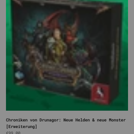
Chroniken von Drunagor: Neue Helden & neue Monster
[Erweiterung]
Angebot
€99,00