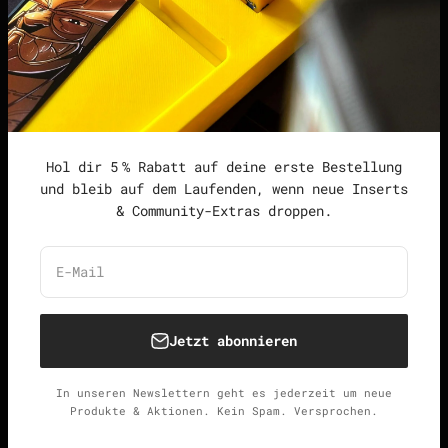
Widerrufsrecht &
Widerrufsformular
Allgemeine
Geschäftsbedingungen
Hol dir 5 % Rabatt auf deine erste Bestellung
und bleib auf dem Laufenden, wenn neue Inserts
& Community-Extras droppen.
Deutschland (EUR €)
Deutsch
E-Mail
Jetzt abonnieren
© 2026, Unspielbar.
Widerrufsrecht
Datenschutzerklärung
AGB
Versand
In unseren Newslettern geht es jederzeit um neue
Kontaktinformationen
Impressum
Produkte & Aktionen. Kein Spam. Versprochen.