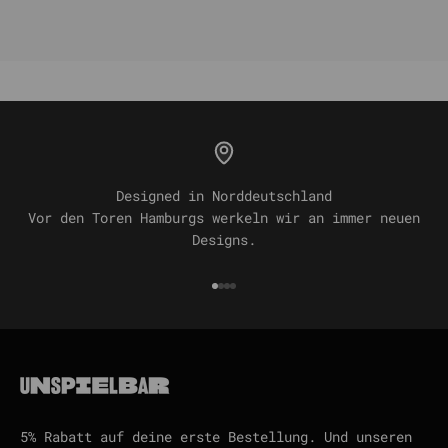
Designed in Norddeutschland
Vor den Toren Hamburgs werkeln wir an immer neuen
Designs.
Gehe zu Element 1
Gehe zu Element 2
Gehe zu Element 3
Gehe zu Element 4
5% Rabatt auf deine erste Bestellung. Und unseren