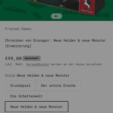
Gehe zu Element 1
Gehe zu Element 2
Frosted Games
Chroniken von Drunagor: Neue Helden & neue Monster
[Erweiterung]
Angebot
€99,00
Ausverkauft
inkl. MwSt.
Versandkosten
werden an der Kasse berechnet
Style:
Neue Helden & neue Monster
Grundspiel
Der untote Drache
Die Schattenwelt
Neue Helden & neue Monster