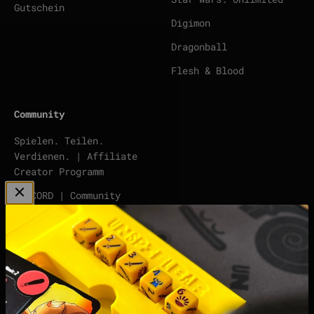
Gutschein
Digimon
Dragonball
Flesh & Blood
Community
Spielen. Teilen.
Verdienen. | Affiliate
Creator Programm
DISCORD | Community
Server
points | Score Tracker
Podcast
Impressum
Datenschutzerklärung