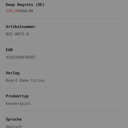
Deep Regrets (DE)
Angebot
Regulärer Preis
€49,00
€54,99
Artikelnummer
BGC-0075.0
EAN
4262360070307
Verlag
Board Game Circus
Produkttyp
Kennerspiel
Sprache
Deutsch