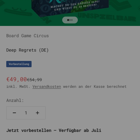
Gehe zu Element 1
Gehe zu Element 2
Gehe zu Element 3
Board Game Circus
Deep Regrets (DE)
Vorbestellung
Angebot
€49,00
Regulärer Preis
€54,99
inkl. MwSt.
Versandkosten
werden an der Kasse berechnet
Anzahl:
Jetzt vorbestellen – Verfügbar ab Juli