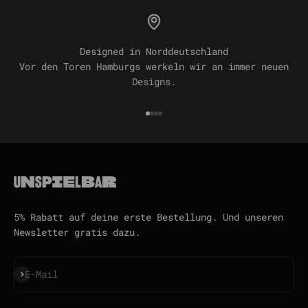
Designed in Norddeutschland
Vor den Toren Hamburgs werkeln wir an immer neuen
Designs.
Gehe zu Element 1
Gehe zu Element 2
Gehe zu Element 3
Gehe zu Element 4
5% Rabatt auf deine erste Bestellung. Und unseren
Newsletter gratis dazu.
Abonnieren
E-Mail