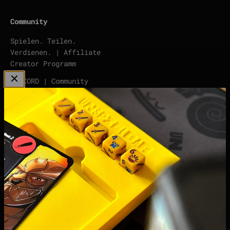
Community
Spielen. Teilen.
Verdienen. | Affiliate
Creator Programm
DISCORD | Community
Server
points | Score Tracker
Podcast
Impressum
Datenschutzerklärung
Widerrufsrecht &
Widerrufsformular
Allgemeine
Geschäftsbedingungen