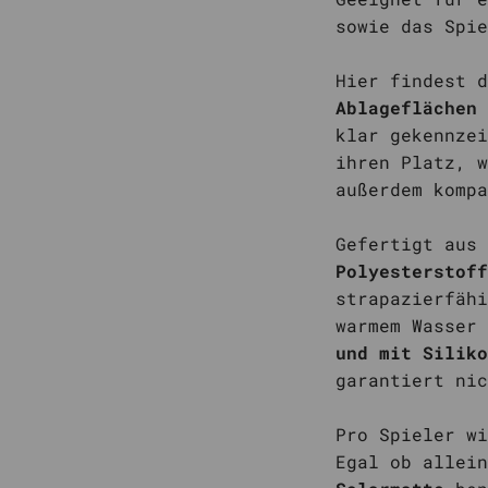
sowie das Spie
Hier findest d
Ablageflächen
klar gekennze
ihren Platz, w
außerdem komp
Gefertigt aus 
Polyesterstof
strapazierfähi
warmem Wasser
und mit Siliko
garantiert nic
Pro Spieler w
Egal ob allei