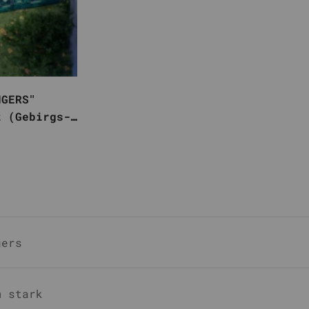
NGERS"
t (Gebirgs-
r Preis
gers
m stark