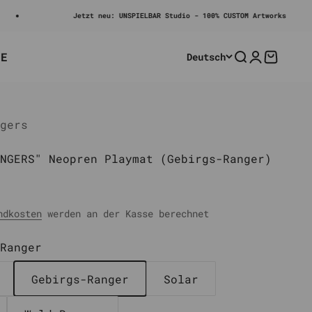
Jetzt neu: UNSPIELBAR Studio - 100% CUSTOM Artworks
LE
Deutsch
Suche
Anmelden
Warenko
gers
NGERS" Neopren Playmat (Gebirgs-Ranger)
rer Preis
ndkosten
werden an der Kasse berechnet
Ranger
Gebirgs-Ranger
Solar