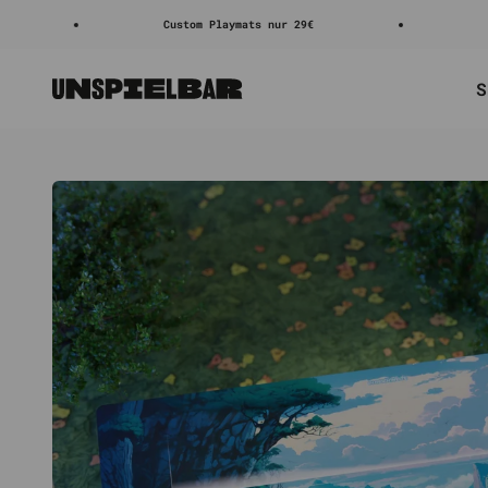
Zum Inhalt springen
Custom Playmats nur 29€
4.8/5 ⭐⭐⭐⭐
S
Unspielbar