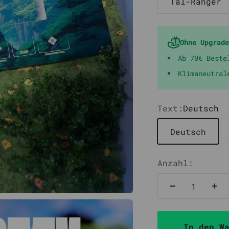
Tal-Ranger
Ohne Upgrade
Ab 70€ Beste
Klimaneutral
Text:
Deutsch
Deutsch
Anzahl:
In den W