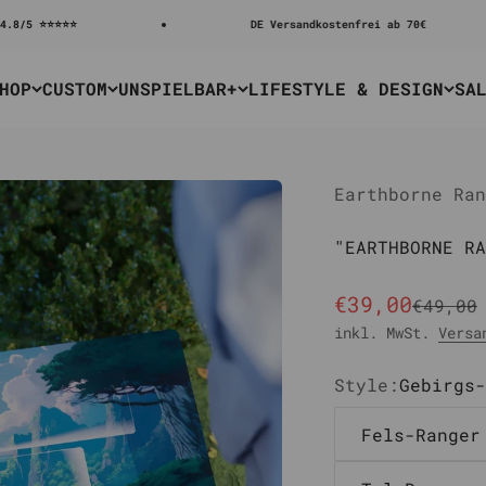
⭐
DE Versandkostenfrei ab 70€
HOP
CUSTOM
UNSPIELBAR+
LIFESTYLE & DESIGN
SA
Earthborne Ran
"EARTHBORNE RA
Angebot
€39,00
Regulä
€49,00
inkl. MwSt.
Versa
Style:
Gebirgs-
Fels-Ranger