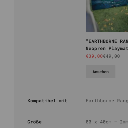
"EARTHBORNE RA
Neopren Playma
Ranger)
Angebot
Reguläre
€39,00
€49,00
Ansehen
Kompatibel mit
Earthborne Ran
Größe
80 x 40cm – 2m