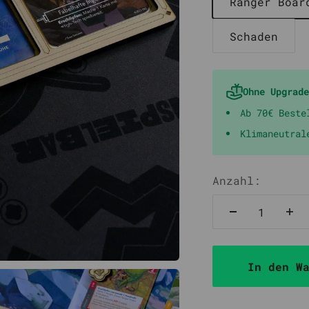
Ranger Boar
Schaden
Ohne Upgrade
Ab 70€ Beste
Klimaneutral
Anzahl:
In den W