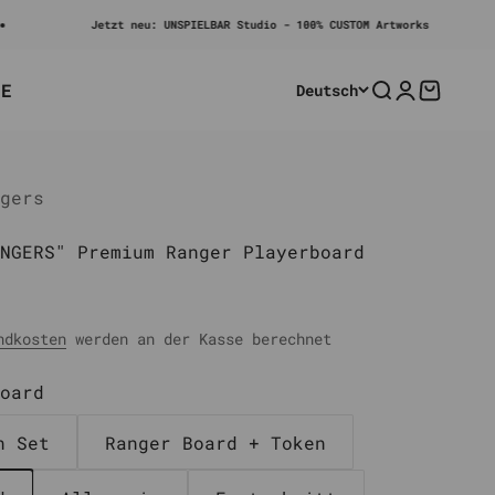
Jetzt neu: UNSPIELBAR Studio - 100% CUSTOM Artworks
LE
Deutsch
Suche
Anmelden
Warenko
gers
NGERS" Premium Ranger Playerboard
ndkosten
werden an der Kasse berechnet
oard
n Set
Ranger Board + Token