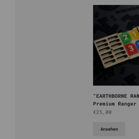
"EARTHBORNE RA
Premium Ranger
Angebot
€25,00
Ansehen