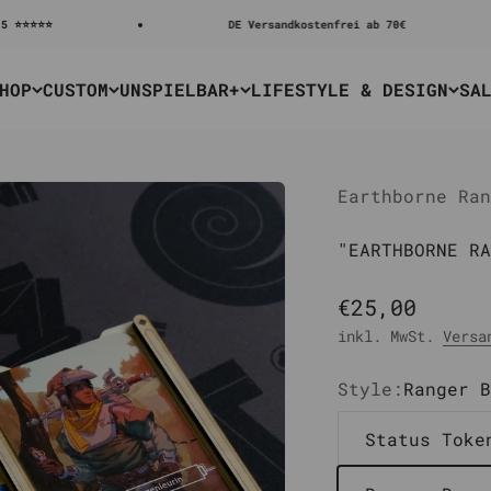
DE Versandkostenfrei ab 70€
HOP
CUSTOM
UNSPIELBAR+
LIFESTYLE & DESIGN
SA
Earthborne Ran
"EARTHBORNE RA
Angebot
€25,00
inkl. MwSt.
Versa
Style:
Ranger B
Status Toke