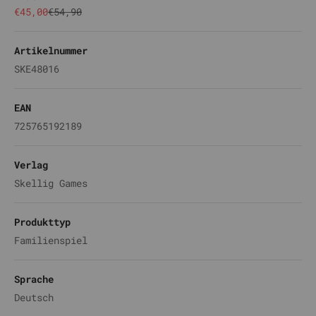
Angebot
Regulärer Preis
€45,00
€54,90
Artikelnummer
SKE48016
EAN
725765192189
Verlag
Skellig Games
Produkttyp
Familienspiel
Sprache
Deutsch