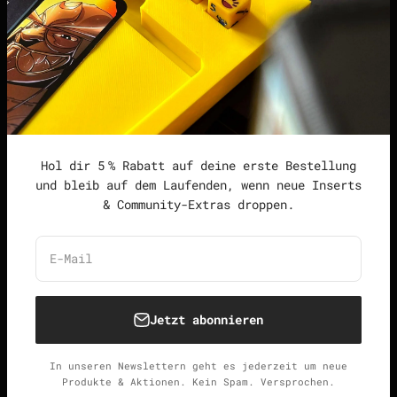
Datenschutzerklärung
Widerrufsrecht &
Widerrufsformular
Allgemeine
Geschäftsbedingungen
Hol dir 5 % Rabatt auf deine erste Bestellung
und bleib auf dem Laufenden, wenn neue Inserts
& Community-Extras droppen.
Deutschland (EUR €)
Deutsch
E-Mail
Jetzt abonnieren
© 2026, Unspielbar.
Widerrufsrecht
Datenschutzerklärung
AGB
Versand
In unseren Newslettern geht es jederzeit um neue
Kontaktinformationen
Impressum
Produkte & Aktionen. Kein Spam. Versprochen.