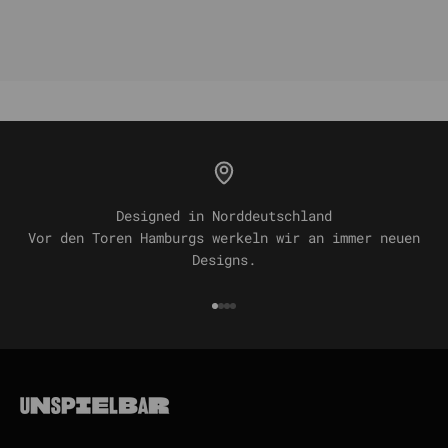
Designed in Norddeutschland
Vor den Toren Hamburgs werkeln wir an immer neuen
Designs.
Gehe zu Element 1
Gehe zu Element 2
Gehe zu Element 3
Gehe zu Element 4