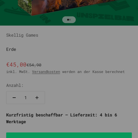
Gehe zu Element 1
Gehe zu Element 2
Skellig Games
Erde
Angebot
€45,00
Regulärer Preis
€54,90
inkl. MwSt.
Versandkosten
werden an der Kasse berechnet
Anzahl:
Kurzfristig beschaffbar – Lieferzeit: 4 bis 6
Werktage