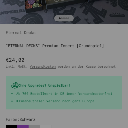
Gehe zu Element 1
Gehe zu Element 2
Gehe zu Element 3
Gehe zu Element 4
Gehe zu Element 5
Gehe zu Element 6
Eternal Decks
"ETERNAL DECKS" Premium Insert [Grundspiel]
Angebot
€24,00
inkl. MwSt.
Versandkosten
werden an der Kasse berechnet
Ohne Upgrades? Unspielbar!
Ab 70€ Bestellwert in DE immer Versandkostenfrei
Klimaneutraler Versand nach ganz Europa
Farbe:
Schwarz