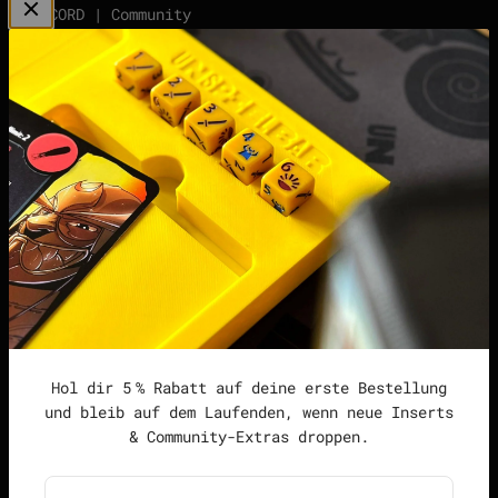
DISCORD | Community
Server
points | Score Tracker
Podcast
Impressum
Datenschutzerklärung
Widerrufsrecht &
Widerrufsformular
Allgemeine
Geschäftsbedingungen
Hol dir 5 % Rabatt auf deine erste Bestellung
und bleib auf dem Laufenden, wenn neue Inserts
& Community-Extras droppen.
Deutschland (EUR €)
Deutsch