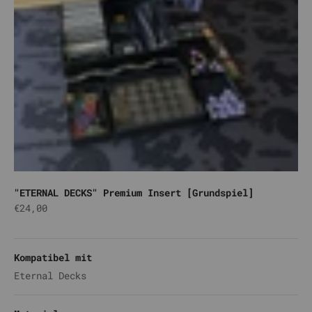
"ETERNAL DECKS" Premium Insert [Grundspiel]
Angebot
€24,00
Schwarz
Lila
Silber
Weiß
Kompatibel mit
Eternal Decks