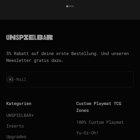
Gehe zu Element 1
Gehe zu Element 2
Gehe zu Element 3
Gehe zu Element 4
5% Rabatt auf deine erste Bestellung. Und unseren
Newsletter gratis dazu.
Abonnieren
E-Mail
Kategorien
Custom Playmat TCG
Zones
UNSPIELBAR+
100% Custom Playmat
Inserts
Yu-Gi-Oh!
Upgrades