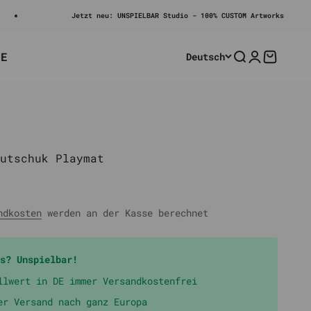
Jetzt neu: UNSPIELBAR Studio - 100% CUSTOM Artworks
LE
Deutsch
Suche
Anmelden
Warenko
utschuk Playmat
ndkosten
werden an der Kasse berechnet
s? Unspielbar!
llwert in DE immer Versandkostenfrei
er Versand nach ganz Europa