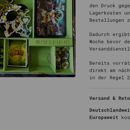
den Druck gege
Hero Realms
Lagerkosten un
Imperium:
Bestellungen z
Klassik/Legenden
Lorcana
Dadurch ergibt
Woche bevor de
Lost Lights
Versanddienstl
Magic
Marvel Champions
Bereits vorrät
direkt am näch
Mindbug
in der Regel 2
Mischwald /
Shuffle Forest
Versand & Reto
Deutschlandwei
Europaweit
kos