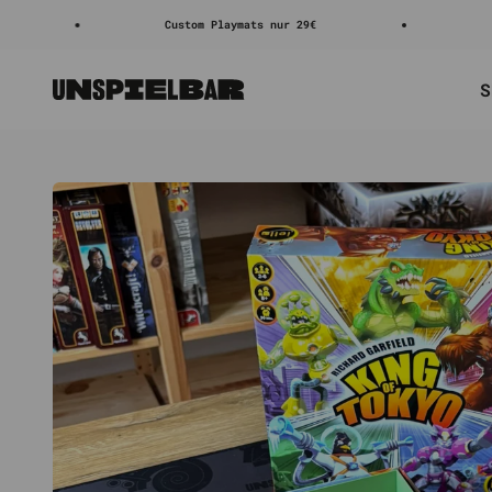
Zum Inhalt springen
Custom Playmats nur 29€
4.8/5 ⭐
S
Unspielbar