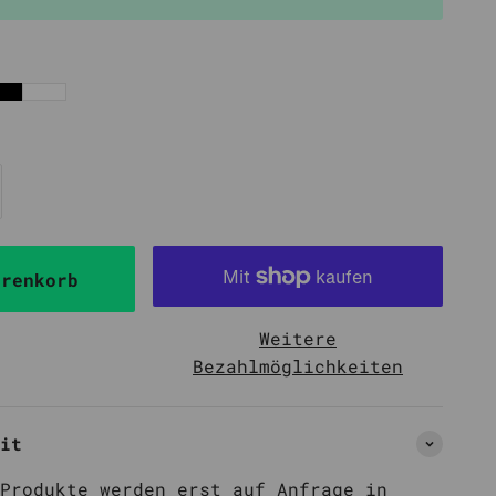
che
ube 43
Matt Value Pack
n
Alle Sleeves
sche
Schwarz
Weiß
n
arenkorb
Weitere
Bezahlmöglichkeiten
it
Produkte werden erst auf Anfrage in