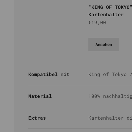
"KING OF TOKYO
Kartenhalter
Angebot
€19,00
Grün
Gelb
Rot
Schwarz
Weiß
Ansehen
Kompatibel mit
King of Tokyo 
Material
100% nachhalti
Extras
Kartenhalter d