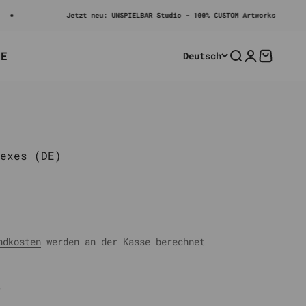
Jetzt neu: UNSPIELBAR Studio - 100% CUSTOM Artworks
LE
Deutsch
Suche
Anmelden
Warenko
exes (DE)
rer Preis
ndkosten
werden an der Kasse berechnet