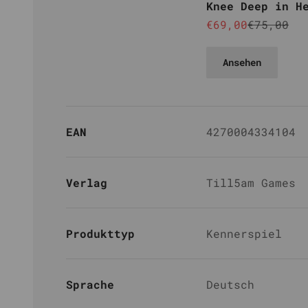
Knee Deep in H
Angebot
Reguläre
€69,00
€75,00
Ansehen
EAN
4270004334104
Verlag
Till5am Games
Produkttyp
Kennerspiel
Sprache
Deutsch