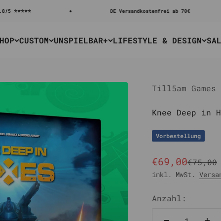
⭐⭐⭐⭐
DE Versandkostenfrei ab 70€
HOP
CUSTOM
UNSPIELBAR+
LIFESTYLE & DESIGN
SA
Till5am Games
Knee Deep in H
Vorbestellung
Angebot
€69,00
Regulä
€75,00
inkl. MwSt.
Versa
Anzahl: