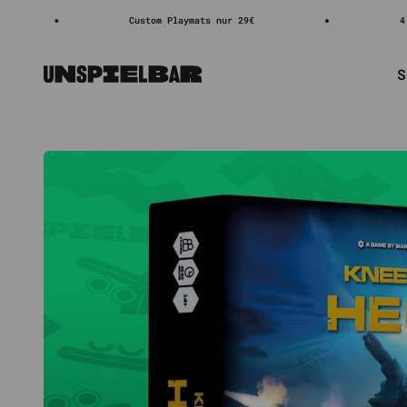
Zum Inhalt springen
Custom Playmats nur 29€
4.8/5 ⭐
S
Unspielbar