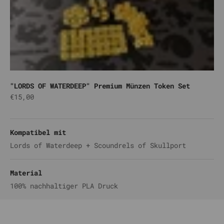
"LORDS OF WATERDEEP" Premium Münzen Token Set
Angebot
€15,00
Gold
Kompatibel mit
Lords of Waterdeep + Scoundrels of Skullport
Material
100% nachhaltiger PLA Druck