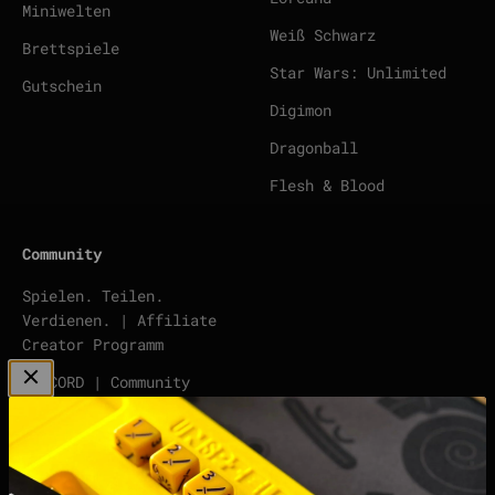
Miniwelten
Weiß Schwarz
Brettspiele
Star Wars: Unlimited
Gutschein
Digimon
Dragonball
Flesh & Blood
Community
Spielen. Teilen.
Verdienen. | Affiliate
Creator Programm
DISCORD | Community
Server
points | Score Tracker
Podcast