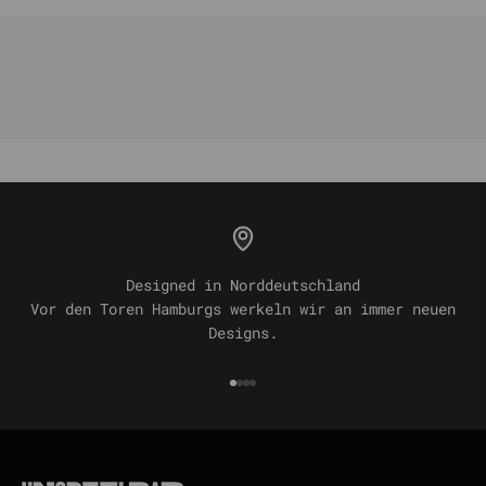
Designed in Norddeutschland
Vor den Toren Hamburgs werkeln wir an immer neuen
Designs.
Gehe zu Element 1
Gehe zu Element 2
Gehe zu Element 3
Gehe zu Element 4