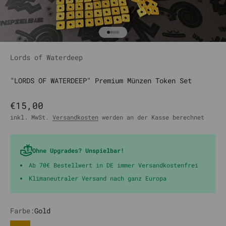
Gehe zu Element 1
Gehe zu Element 2
Gehe zu Element 3
Gehe zu Element 4
Lords of Waterdeep
"LORDS OF WATERDEEP" Premium Münzen Token Set
Angebot
€15,00
inkl. MwSt.
Versandkosten
werden an der Kasse berechnet
Ohne Upgrades? Unspielbar!
Ab 70€ Bestellwert in DE immer Versandkostenfrei
Klimaneutraler Versand nach ganz Europa
Farbe:
Gold