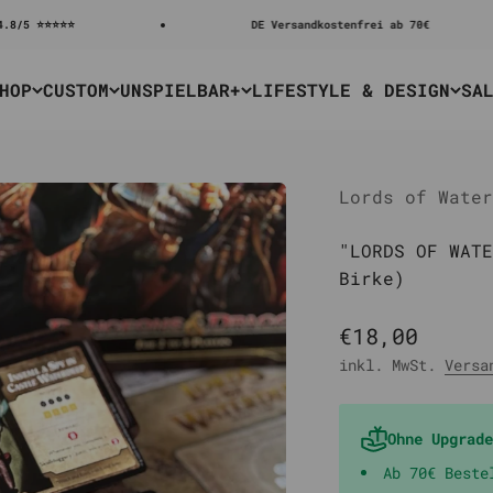
⭐
DE Versandkostenfrei ab 70€
HOP
CUSTOM
UNSPIELBAR+
LIFESTYLE & DESIGN
SA
Lords of Water
"LORDS OF WATE
Birke)
Angebot
€18,00
inkl. MwSt.
Versa
Ohne Upgrade
Ab 70€ Beste