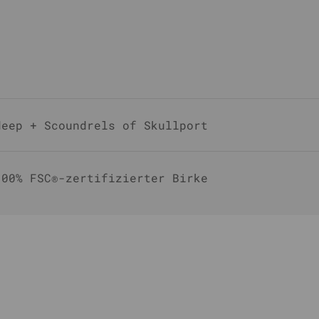
deep + Scoundrels of Skullport
100% FSC®-zertifizierter Birke