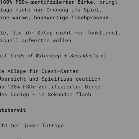
100% FSC®-zertifizierter Birke
, bringt
lage nicht nur Ordnung ins Spiel,
eine
warme, hochwertige Tischpräsenz
.
le, die ihr Setup nicht nur funktional,
isuell aufwerten wollen.
 mit
Lords of Waterdeep
+
Scoundrels of
te Ablage für Quest-Karten
Übersicht und Spielfluss deutlich
us 100% FSC®-zertifizierter Birke
des Design - in Sekunden flach
atzbereit
cht bei jeder Intrige