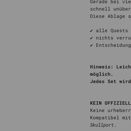
Gerade bei vie
schnell unüber
Diese Ablage s
✔️ alle Quests
✔️ nichts verr
✔️ Entscheidun
Hinweis:
Leich
möglich.
Jedes Set wird
KEIN OFFIZIELL
Keine urheberr
Kompatibel mi
Skullport
.