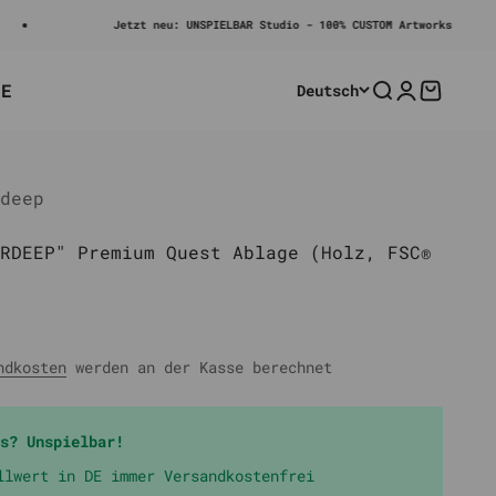
Jetzt neu: UNSPIELBAR Studio - 100% CUSTOM Artworks
LE
Deutsch
Suche
Anmelden
Warenko
deep
RDEEP" Premium Quest Ablage (Holz, FSC®
ndkosten
werden an der Kasse berechnet
s? Unspielbar!
llwert in DE immer Versandkostenfrei