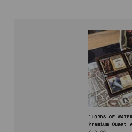
"LORDS OF WATE
Premium Quest 
(Holz, FSC® Bi
Angebot
€18,00