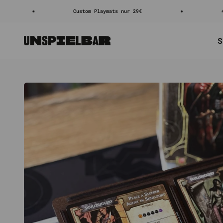
Zum Inhalt springen
Custom Playmats nur 29€
4.8/5 ⭐⭐⭐⭐
S
Unspielbar