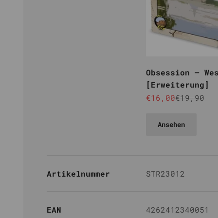
Obsession – We
[Erweiterung]
Angebot
Reguläre
€16,00
€19,90
Ansehen
Artikelnummer
STR23012
EAN
4262412340051