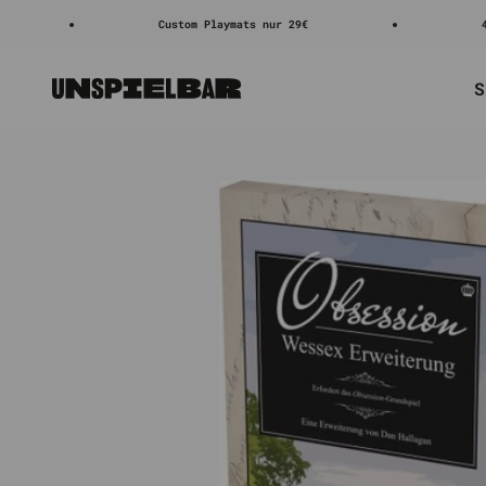
Zum Inhalt springen
Custom Playmats nur 29€
4.8/5 ⭐
S
Unspielbar