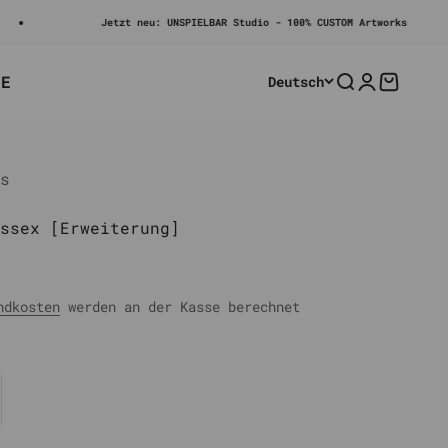
Jetzt neu: UNSPIELBAR Studio - 100% CUSTOM Artworks
LE
Deutsch
Suche
Anmelden
Warenko
s
ssex [Erweiterung]
rer Preis
ndkosten
werden an der Kasse berechnet