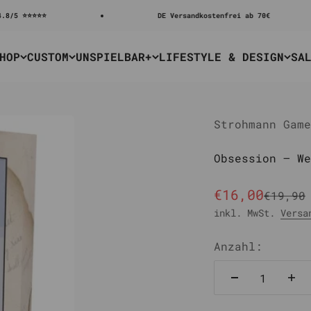
⭐⭐⭐⭐
DE Versandkostenfrei ab 70€
HOP
CUSTOM
UNSPIELBAR+
LIFESTYLE & DESIGN
SA
Strohmann Game
Obsession – We
Angebot
€16,00
Regulä
€19,90
inkl. MwSt.
Versa
Anzahl: