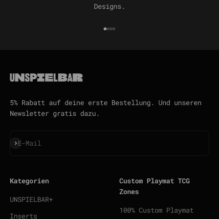
Designs.
Gehe zu Element 1
Gehe zu Element 2
Gehe zu Element 3
Gehe zu Element 4
5% Rabatt auf deine erste Bestellung. Und unseren
Newsletter gratis dazu.
Abonnieren
E-Mail
Kategorien
Custom Playmat TCG
Zones
UNSPIELBAR+
100% Custom Playmat
Inserts