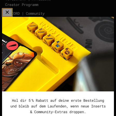
Creator Programm
DISCORD | Community
Server
points | Score Tracker
Podcast
Impressum
Datenschutzerklärung
Widerrufsrecht &
Widerrufsformular
Allgemeine
Geschäftsbedingungen
Hol dir 5 % Rabatt auf deine erste Bestellung
und bleib auf dem Laufenden, wenn neue Inserts
& Community-Extras droppen.
Deutschland (EUR €)
Deutsch