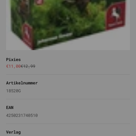
Pixies
Angebot
Regulärer Preis
€11,00
€12,99
Artikelnummer
18520G
EAN
4250231740510
Verlag