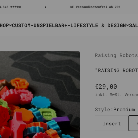
⭐⭐
DE Versandkostenfrei ab 70€
HOP
CUSTOM
UNSPIELBAR+
LIFESTYLE & DESIGN
SA
Raising Robots
"RAISING ROBOT
Angebot
€29,00
inkl. MwSt.
Versa
Style:
Premium 
Insert