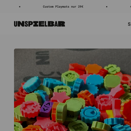
Zum Inhalt springen
Custom Playmats nur 29€
4.8/5 ⭐⭐⭐
S
Unspielbar