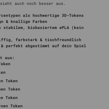
sieht auch noch besser aus.
rcentypen als hochwertige 3D-Tokens
gn & knallige Farben
s stabilem, biobasiertem ePLA (kein
iffig, farbstark & tischfreundlich
 & perfekt abgestimmt auf dein Spiel
t aus:
Token
ken
en Token
uen Token
pe Token
rnen Token