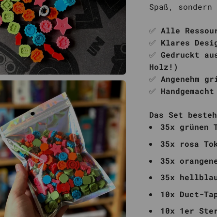
Spaß, sondern 
✅
Alle Ressou
✅
Klares Desi
✅
Gedruckt au
Holz!)
✅
Angenehm gr
✅
Handgemacht
Das Set besteh
35x grünen 
35x rosa To
35x orangen
35x hellbla
10x Duct-Ta
10x 1er Ste