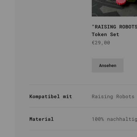
"RAISING ROBOT
Token Set
Angebot
€29,00
Mehrfarbig
Ansehen
Kompatibel mit
Raising Robots
Material
100% nachhalti