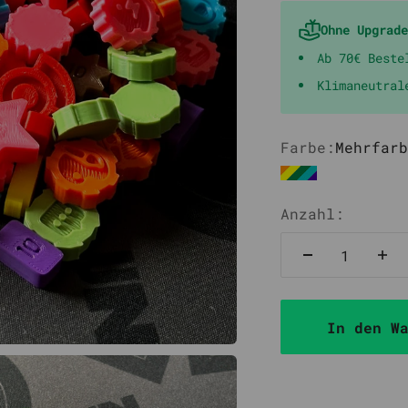
Ohne Upgrade
Ab 70€ Beste
Klimaneutral
Farbe:
Mehrfarb
Mehrfarbig
Anzahl:
In den W