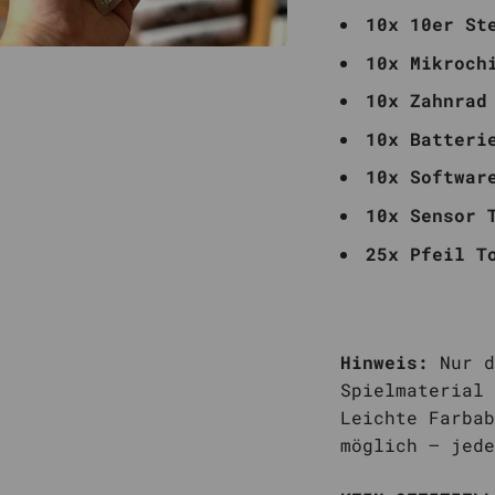
10x 10er St
10x Mikroch
10x Zahnrad
10x Batteri
10x Softwar
10x Sensor 
25x Pfeil T
Hinweis:
Nur d
Spielmaterial 
Leichte Farbab
möglich – jede