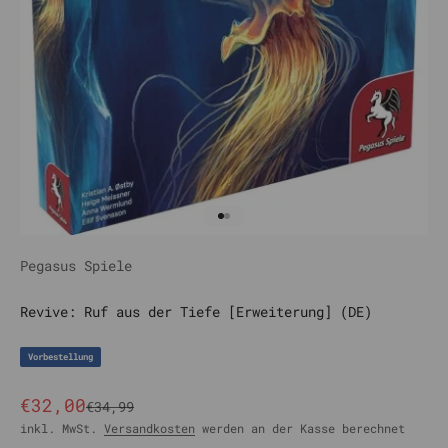
Gehe zu Element 1
Gehe zu Element 2
Pegasus Spiele
Revive: Ruf aus der Tiefe [Erweiterung] (DE)
Vorbestellung
Angebot
€32,00
Regulärer Preis
€34,99
inkl. MwSt.
Versandkosten
werden an der Kasse berechnet