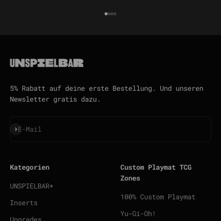
Gehe zu Element 1
Gehe zu Element 2
Gehe zu Element 3
Gehe zu Element 4
5% Rabatt auf deine erste Bestellung. Und unseren
Newsletter gratis dazu.
Abonnieren
E-Mail
Kategorien
Custom Playmat TCG
Zones
UNSPIELBAR+
100% Custom Playmat
Inserts
Yu-Gi-Oh!
Upgrades