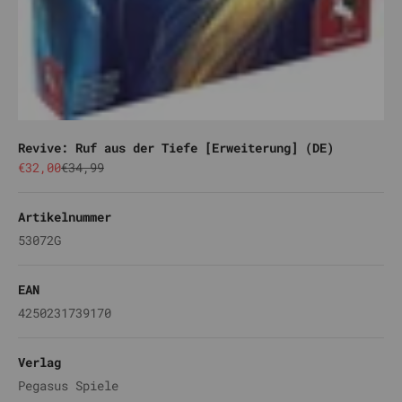
Revive: Ruf aus der Tiefe [Erweiterung] (DE)
Angebot
Regulärer Preis
€32,00
€34,99
Artikelnummer
53072G
EAN
4250231739170
Verlag
Pegasus Spiele