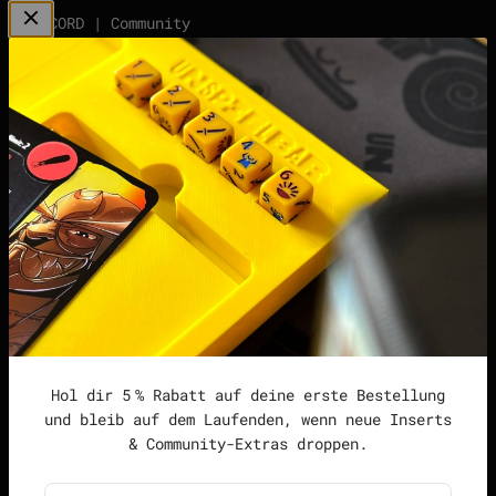
DISCORD | Community
Server
points | Score Tracker
Podcast
Impressum
Datenschutzerklärung
Widerrufsrecht &
Widerrufsformular
Allgemeine
Geschäftsbedingungen
Hol dir 5 % Rabatt auf deine erste Bestellung
und bleib auf dem Laufenden, wenn neue Inserts
& Community-Extras droppen.
Deutschland (EUR €)
Deutsch