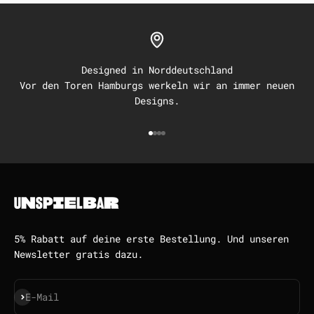
Designed in Norddeutschland
Vor den Toren Hamburgs werkeln wir an immer neuen
Designs.
Gehe zu Element 1
Gehe zu Element 2
Gehe zu Element 3
Gehe zu Element 4
5% Rabatt auf deine erste Bestellung. Und unseren
Newsletter gratis dazu.
Abonnieren
E-Mail