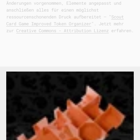
Änderungen vorgenommen, Elemente angepasst und
anschließen alles für einen möglichst
ressourcenschonenden Druck aufbereitet – "
Scout
Card Game Improved Token Organizer
".
Jetzt mehr
zur
Creative Commons - Attribution Lizenz
erfahren.