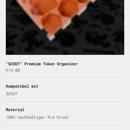
"SCOUT" Premium Token Organizer
Angebot
€14,00
Kompatibel mit
SCOUT
Material
100% nachhaltiger PLA Druck