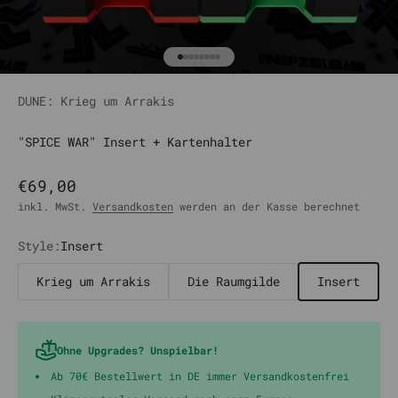
Gehe zu Element 1
Gehe zu Element 2
Gehe zu Element 3
Gehe zu Element 4
Gehe zu Element 5
Gehe zu Element 6
Gehe zu Element 7
Gehe zu Element 8
DUNE: Krieg um Arrakis
"SPICE WAR" Insert + Kartenhalter
Angebot
€69,00
inkl. MwSt.
Versandkosten
werden an der Kasse berechnet
Style:
Insert
Krieg um Arrakis
Die Raumgilde
Insert
Ohne Upgrades? Unspielbar!
Ab 70€ Bestellwert in DE immer Versandkostenfrei