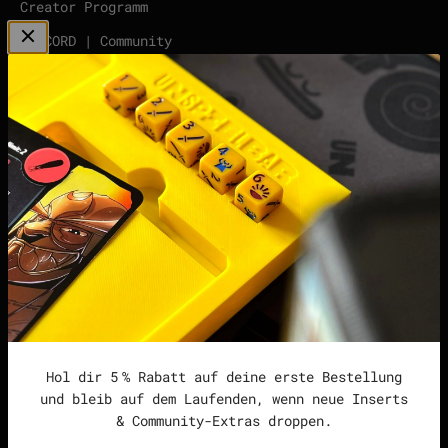
Creator Programm
DISCORD | Community
Server
points | Score Tracker
Podcast
Impressum
Datenschutzerklärung
Widerrufsrecht &
Widerrufsformular
Allgemeine
Geschäftsbedingungen
Hol dir 5 % Rabatt auf deine erste Bestellung
und bleib auf dem Laufenden, wenn neue Inserts
& Community-Extras droppen.
Deutschland (EUR €)
Deutsch