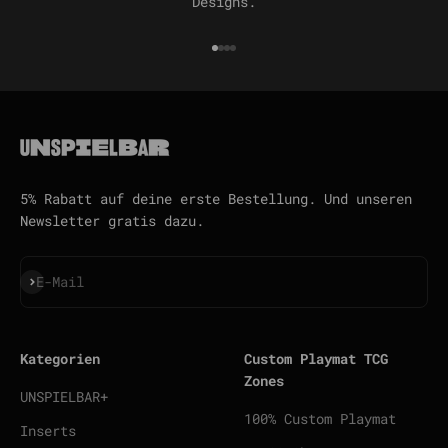
Designs.
Gehe zu Element 1
Gehe zu Element 2
Gehe zu Element 3
Gehe zu Element 4
5% Rabatt auf deine erste Bestellung. Und unseren
Newsletter gratis dazu.
Abonnieren
E-Mail
Kategorien
Custom Playmat TCG
Zones
UNSPIELBAR+
100% Custom Playmat
Inserts