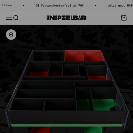
Zum Inhalt springen
⭐⭐⭐
DE Versandkostenfrei ab 70€
Jetzt neu: UNSPIEL
Menü
Suche
Waren
Unspielbar
Bild vergrößern