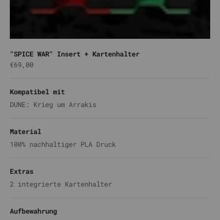
"SPICE WAR" Insert + Kartenhalter
Angebot
€69,00
Kompatibel mit
DUNE: Krieg um Arrakis
Material
100% nachhaltiger PLA Druck
Extras
2 integrierte Kartenhalter
Aufbewahrung