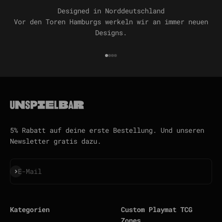
Designed in Norddeutschland
Vor den Toren Hamburgs werkeln wir an immer neuen
Designs.
Gehe zu Element 1
Gehe zu Element 2
Gehe zu Element 3
Gehe zu Element 4
5% Rabatt auf deine erste Bestellung. Und unseren
Newsletter gratis dazu.
Abonnieren
E-Mail
Kategorien
Custom Playmat TCG
Zones