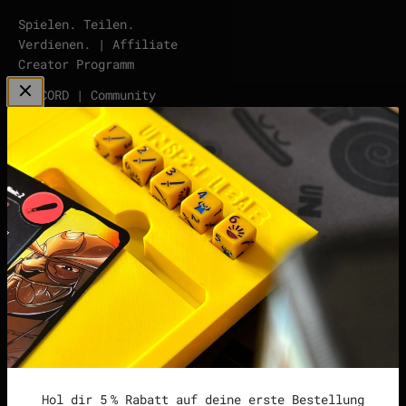
Spielen. Teilen.
Verdienen. | Affiliate
Creator Programm
DISCORD | Community
Server
points | Score Tracker
Podcast
Impressum
Datenschutzerklärung
Widerrufsrecht &
Widerrufsformular
Allgemeine
Geschäftsbedingungen
Hol dir 5 % Rabatt auf deine erste Bestellung