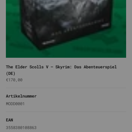
The Elder Scolls V – Skyrim: Das Abenteuerspiel
(DE)
Angebot
€170,00
Artikelnummer
MODD0001
EAN
3558380108863