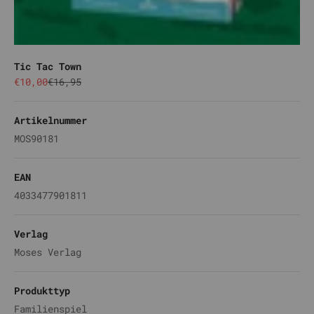
Tic Tac Town
Angebot
Regulärer Preis
€10,00
€16,95
Artikelnummer
MOS90181
EAN
4033477901811
Verlag
Moses Verlag
Produkttyp
Familienspiel