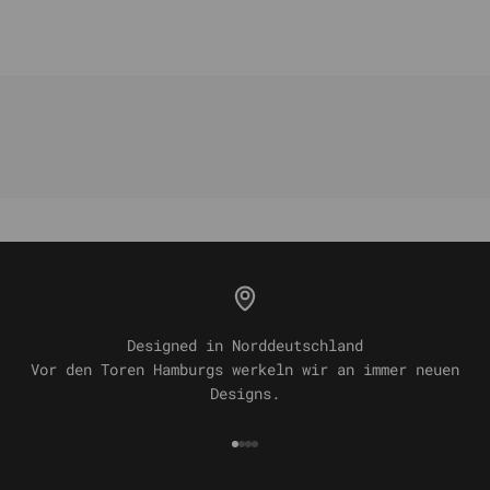
Designed in Norddeutschland
Vor den Toren Hamburgs werkeln wir an immer neuen
Designs.
Gehe zu Element 1
Gehe zu Element 2
Gehe zu Element 3
Gehe zu Element 4