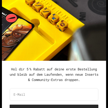
points | Score Tracker
Podcast
Impressum
Datenschutzerklärung
Widerrufsrecht &
Widerrufsformular
Allgemeine
Geschäftsbedingungen
Hol dir 5 % Rabatt auf deine erste Bestellung
und bleib auf dem Laufenden, wenn neue Inserts
& Community-Extras droppen.
Deutschland (EUR €)
Deutsch
E-Mail