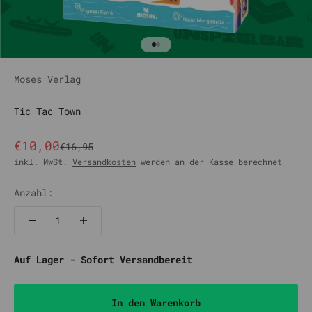
Gehe zu Element 1
Gehe zu Element 2
Moses Verlag
Tic Tac Town
Angebot
€10,00
Regulärer Preis
€16,95
inkl. MwSt.
Versandkosten
werden an der Kasse berechnet
Anzahl:
Auf Lager - Sofort Versandbereit
In den Warenkorb