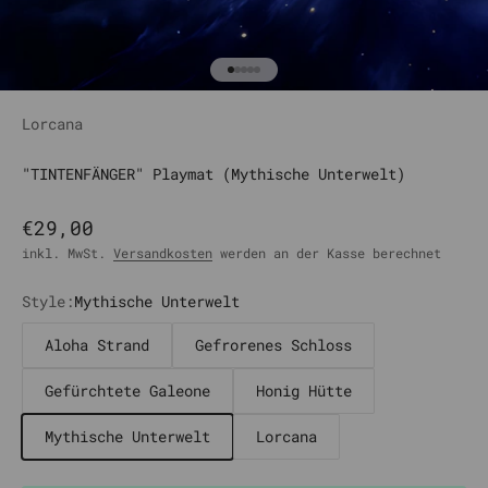
Gehe zu Element 1
Gehe zu Element 2
Gehe zu Element 3
Gehe zu Element 4
Gehe zu Element 5
Lorcana
"TINTENFÄNGER" Playmat (Mythische Unterwelt)
Angebot
€29,00
inkl. MwSt.
Versandkosten
werden an der Kasse berechnet
Style:
Mythische Unterwelt
Aloha Strand
Gefrorenes Schloss
Gefürchtete Galeone
Honig Hütte
Mythische Unterwelt
Lorcana