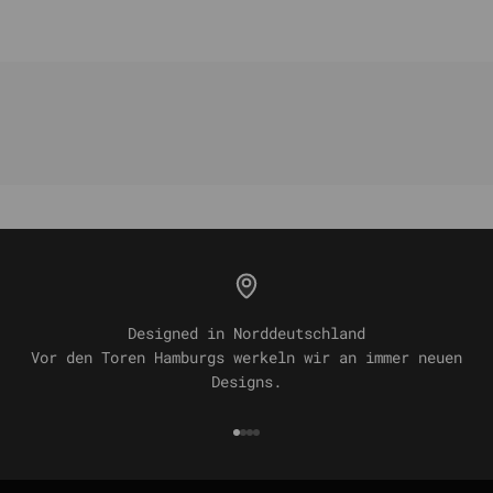
Designed in Norddeutschland
Vor den Toren Hamburgs werkeln wir an immer neuen
Designs.
Gehe zu Element 1
Gehe zu Element 2
Gehe zu Element 3
Gehe zu Element 4