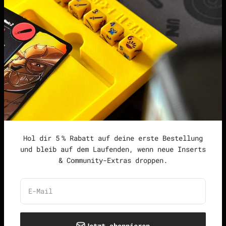
Podcast
Impressum
Datenschutzerklärung
Widerrufsrecht &
Widerrufsformular
Allgemeine
Geschäftsbedingungen
Hol dir 5 % Rabatt auf deine erste Bestellung
und bleib auf dem Laufenden, wenn neue Inserts
& Community-Extras droppen.
Deutschland (EUR €)
Deutsch
E-Mail
Jetzt abonnieren