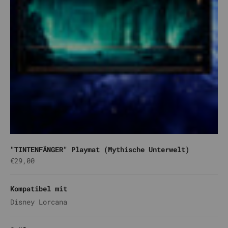
"TINTENFÄNGER" Playmat (Mythische Unterwelt)
Angebot
€29,00
Kompatibel mit
Disney Lorcana