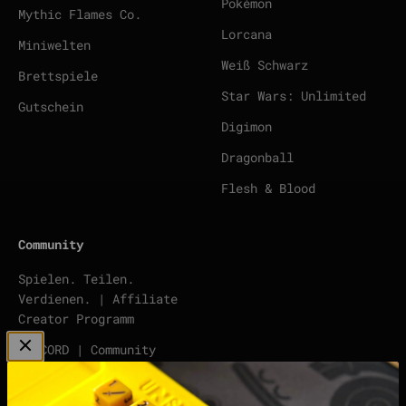
Pokémon
Mythic Flames Co.
Lorcana
Miniwelten
Weiß Schwarz
Brettspiele
Star Wars: Unlimited
Gutschein
Digimon
Dragonball
Flesh & Blood
Community
Spielen. Teilen.
Verdienen. | Affiliate
Creator Programm
DISCORD | Community
Server
points | Score Tracker