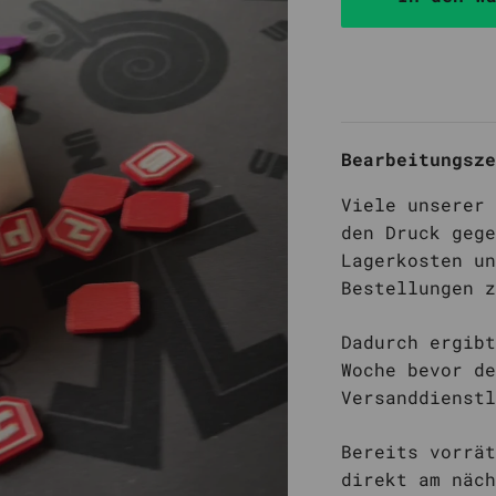
Hero Realms
Imperium:
Klassik/Legenden
Lorcana
Lost Lights
Bearbeitungsze
Magic
Viele unserer 
Marvel Champions
den Druck gege
Lagerkosten un
Mindbug
Bestellungen z
Mischwald /
Shuffle Forest
Dadurch ergibt
Woche bevor de
Versanddienstl
Bereits vorrät
direkt am näch