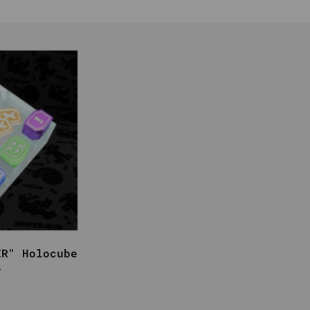
ER" Holocube
r