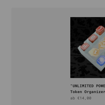
"UNLIMITED POW
Token Organize
Angebot
ab €14,00