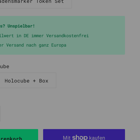
adensmarker Token Set
che
ube 43
Matt Value Pack
n
Alle Sleeves
sche
s? Unspielbar!
n
llwert in DE immer Versandkostenfrei
er Versand nach ganz Europa
ube
Holocube + Box
arenkorb